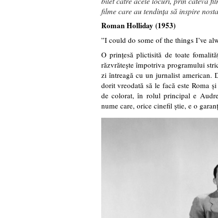
bilet către acele locuri, prin câteva f
filme care au tendința să inspire nosta
Roman Holliday (1953)
”I could do some of the things I’ve al
O prințesă plictisită de toate fomalit
răzvrătește împotriva programului stric
zi întreagă cu un jurnalist american. 
dorit vreodată să le facă este Roma și
de colorat, în rolul principal e Audr
nume care, orice cinefil știe, e o garan