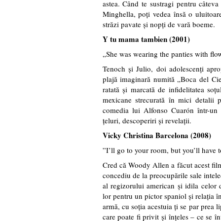
astea. Când te sustragi pentru câteva
Minghella, poți vedea însă o uluitoare
străzi pavate și nopți de vară boeme.
Y tu mama tambien (2001)
„She was wearing the panties with flo
Tenoch și Julio, doi adolescenți aprop
plajă imaginară numită „Boca del Cie
ratată și marcată de infidelitatea soțul
mexicane strecurată în mici detalii 
comedia lui Alfonso Cuarón într-un fi
țeluri, descoperiri și revelații.
Vicky Christina Barcelona (2008)
”I’ll go to your room, but you’ll have 
Cred că Woody Allen a făcut acest film
concediu de la preocupările sale intele
al regizorului american și idila celo
lor pentru un pictor spaniol și relația 
armă, cu soția acestuia ți se par prea l
care poate fi privit și înțeles – ce se 