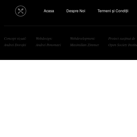
Acasa
Despre Noi
Termeni și Condiții
Concept vizual:
Webdesign:
Webdevelopment:
Proiect susținut de
Andrei Dorofei
Andrei Ponomari
Maximilian Zimmer
Open Society Institu