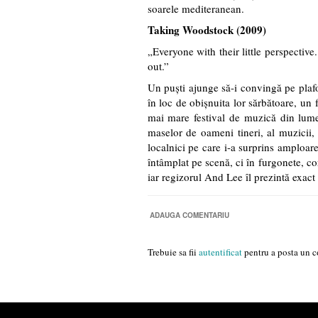
soarele mediteranean.
Taking Woodstock (2009)
„Everyone with their little perspective.
out.”
Un puști ajunge să-i convingă pe plafo
în loc de obișnuita lor sărbătoare, un f
mai mare festival de muzică din lume
maselor de oameni tineri, al muzicii, a
localnici pe care i-a surprins amploa
întâmplat pe scenă, ci în furgonete, cor
iar regizorul And Lee îl prezintă exact 
ADAUGA COMENTARIU
Trebuie sa fii
autentificat
pentru a posta un c