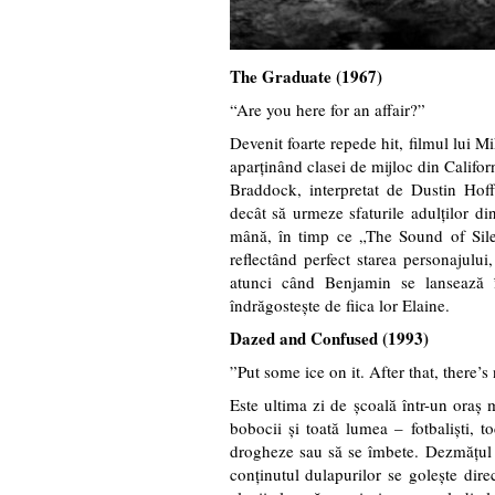
The Graduate (1967)
“Are you here for an affair?”
Devenit foarte repede hit, filmul lui Mi
aparținând clasei de mijloc din Califo
Braddock, interpretat de Dustin Hoffm
decât să urmeze sfaturile adulților din
mână, în timp ce „The Sound of Sil
reflectând perfect starea personajului
atunci când Benjamin se lansează 
îndrăgostește de fiica lor Elaine.
Dazed and Confused (1993)
”Put some ice on it. After that, there’s
Este ultima zi de școală într-un oraș 
bobocii și toată lumea – fotbaliști, t
drogheze sau să se îmbete. Dezmățul 
conținutul dulapurilor se golește direc