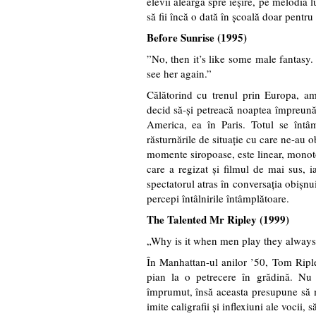
elevii aleargă spre ieșire, pe melodia l
să fii încă o dată în școală doar pentru 
Before Sunrise (1995)
”No, then it’s like some male fantasy.
see her again.”
Călătorind cu trenul prin Europa, am
decid să-și petreacă noaptea împreună
America, ea în Paris. Totul se întâm
răsturnările de situație cu care ne-au
momente siropoase, este linear, monoton
care a regizat și filmul de mai sus, 
spectatorul atras în conversația obișnu
percepi întâlnirile întâmplătoare.
The Talented Mr Ripley (1999)
„Why is it when men play they always 
În Manhattan-ul anilor ’50, Tom Ripl
pian la o petrecere în grădină. Nu 
împrumut, însă aceasta presupune să m
imite caligrafii și inflexiuni ale vocii, 