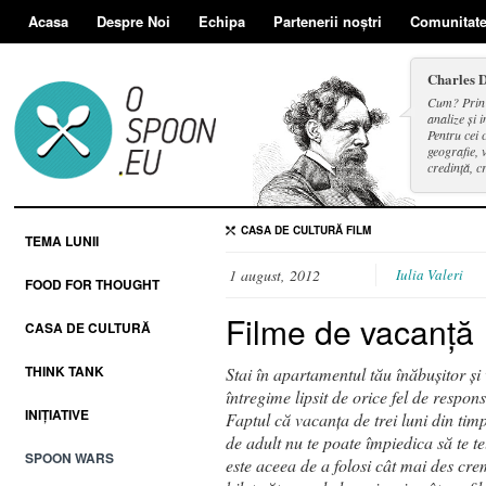
Acasa
Despre Noi
Echipa
Partenerii noștri
Comunitat
Charles 
Cum? Prin d
analize și i
Pentru cei 
geografie, v
credință, c
și a face se
CASA DE CULTURĂ
FILM
TEMA LUNII
1 august, 2012
Iulia Valeri
FOOD FOR THOUGHT
Filme de vacanță
CASA DE CULTURĂ
THINK TANK
Stai în apartamentul tău înăbușitor și v
întregime lipsit de orice fel de respon
INIȚIATIVE
Faptul că vacanța de trei luni din timp
de adult nu te poate împiedica să te tel
SPOON WARS
este aceea de a folosi cât mai des cre