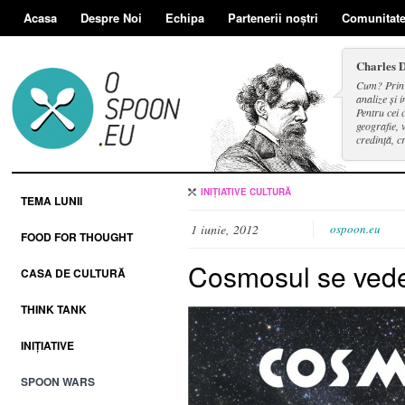
Acasa
Despre Noi
Echipa
Partenerii noștri
Comunitat
Charles 
Cum? Prin d
analize și i
Pentru cei 
geografie, v
credință, c
și a face se
INIȚIATIVE
CULTURĂ
TEMA LUNII
1 iunie, 2012
ospoon.eu
FOOD FOR THOUGHT
Cosmosul se vede
CASA DE CULTURĂ
THINK TANK
INIȚIATIVE
SPOON WARS