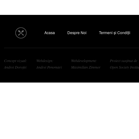
Acasa
Despre Noi
Termeni și Condiții
Concept vizual:
Webdesign:
Webdevelopment:
Proiect susținut de
Andrei Dorofei
Andrei Ponomari
Maximilian Zimmer
Open Society Institu