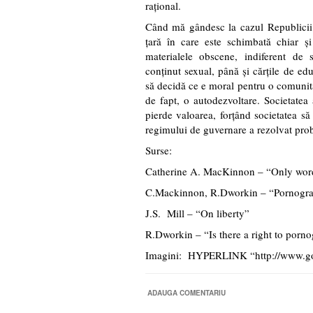
raţional.
Când mă gândesc la cazul Republicii 
ţară în care este schimbată chiar şi
materialele obscene, indiferent de 
conţinut sexual, până şi cărţile de edu
să decidă ce e moral pentru o comunita
de fapt, o autodezvoltare. Societatea 
pierde valoarea, forţând societatea să
regimului de guvernare a rezolvat probl
Surse:
Catherine A. MacKinnon – “Only wor
C.Mackinnon, R.Dworkin – “Pornogra
J.S. Mill – “On liberty”
R.Dworkin – “Is there a right to porn
Imagini: HYPERLINK “http://www.g
ADAUGA COMENTARIU