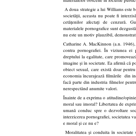
materialelor obscene în locurile public
A doua strategie a lui Williams este 
societăţii, aceasta nu poate fi interzi
cetăţenilor afectaţi de cenzură. 
materialele pornografice sunt dezgustă
nu este un motiv plauzibil, demonstrat 
Catharine A. MacKinnon
(a.n. 1946),
contra pornografiei. În viziunea ei
dreptului la egalitate, care promovea
imagine şi în societate. Ea afirmă că p
obiect sexual, care există doar pentr
economia încurajează filmările din ind
facă parte din industria filmelor pentr
nerespectând anumite valori.
Înainte de a exprima o atitudine/opini
moral sau imoral? Libertatea de exprim
umană conduc spre o dezvoltare soc
interzicerea pornografiei, societatea 
e moral şi ce nu e?
Moralitatea şi conduita în societate 