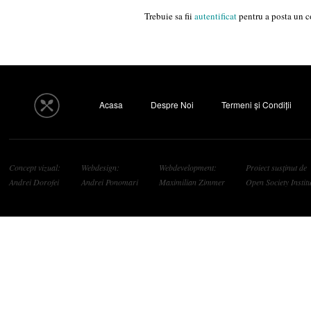
Trebuie sa fii
autentificat
pentru a posta un c
Acasa
Despre Noi
Termeni și Condiții
Concept vizual:
Webdesign:
Webdevelopment:
Proiect susținut de
Andrei Dorofei
Andrei Ponomari
Maximilian Zimmer
Open Society Institu