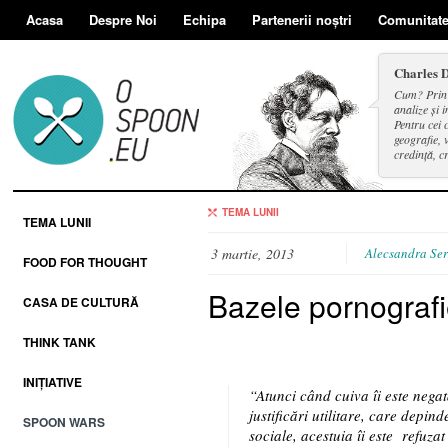
Acasa
Despre Noi
Echipa
Partenerii noștri
Comunitat
Charles 
Cum? Prin d
analize și i
Pentru cei 
geografie, v
credință, c
și a face se
TEMA LUNII
TEMA LUNII
3 martie, 2013
Alecsandra Ser
FOOD FOR THOUGHT
Bazele pornografi
CASA DE CULTURĂ
THINK TANK
INIȚIATIVE
“Atunci când cuiva îi este negată
justificări utilitare, care depind
SPOON WARS
sociale, acestuia îi este refuzat