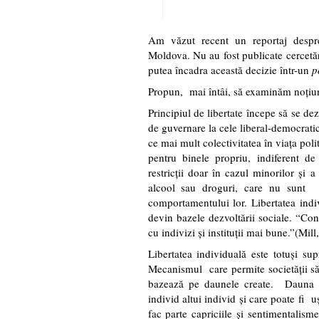
Am văzut recent un reportaj despre
Moldova. Nu au fost publicate cercetări,
putea încadra această decizie într-un
p
Propun, mai întâi, să examinăm noţiune
Principiul de libertate începe să se dez
de guvernare la cele liberal-democratic
ce mai mult colectivitatea în viaţa poli
pentru binele propriu, indiferent d
restricţii doar în cazul minorilor şi
alcool sau droguri, care nu sunt în
comportamentului lor. Libertatea indiv
devin bazele dezvoltării sociale. “Conf
cu indivizi şi instituţii mai bune.”(Mil
Libertatea individuală este totuşi su
Mecanismul care permite societăţii să 
bazează pe daunele create. Dauna es
individ altui individ şi care poate fi 
fac parte capriciile şi sentimentalism