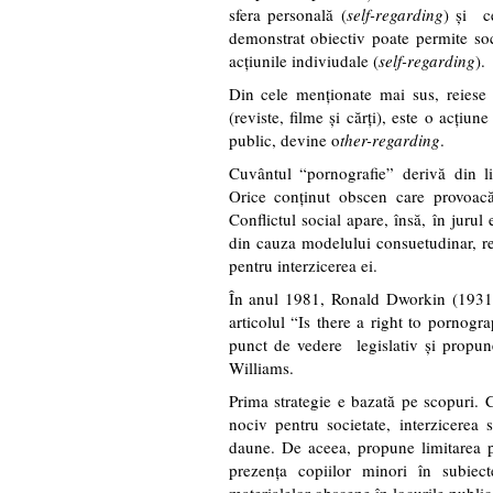
sfera personală (
self-regarding
) şi c
demonstrat obiectiv poate permite soci
acţiunile indiviudale (
self-regarding
).
Din cele menţionate mai sus, reiese 
(reviste, filme şi cărţi), este o acţiun
public, devine o
ther-regarding
.
Cuvântul “pornografie” derivă din li
Orice conţinut obscen care provoacă
Conflictul social apare, însă, în juru
din cauza modelului consuetudinar, reg
pentru interzicerea ei.
În anul 1981, Ronald Dworkin (1931-
articolul “Is there a right to pornogr
punct de vedere legislativ şi propune
Williams.
Prima strategie e bazată pe scopuri. 
nociv pentru societate, interzicerea
daune. De aceea, propune limitarea po
prezenţa copiilor minori în subiecte