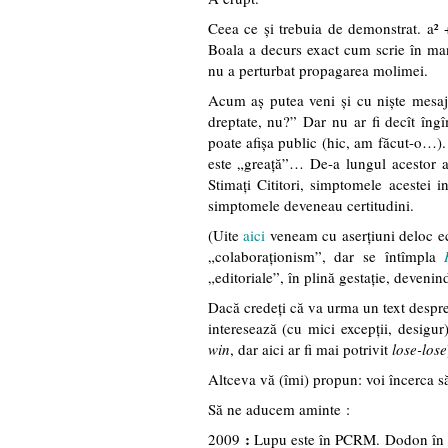
Ceea ce şi trebuia de demonstrat. a² 
Boala a decurs exact cum scrie în man
nu a perturbat propagarea molimei.
Acum aş putea veni şi cu nişte mesaj
dreptate, nu?” Dar nu ar fi decît îngîm
poate afişa public (hic, am făcut-o…).
este „greaţă”… De-a lungul acestor a
Stimaţi Cititori, simptomele acestei 
simptomele deveneau certitudini.
(Uite
aici
veneam cu aserţiuni deloc ec
„colaboraţionism”, dar se întîmpla
„editoriale”, în plină gestaţie, devenin
Dacă credeţi că va urma un text despre 
interesează (cu mici excepţii, desigur
win
, dar aici ar fi mai potrivit
lose-lose
Altceva vă (îmi) propun: voi încerca 
Să ne aducem aminte :
:
2009
Lupu este în PCRM. Dodon în PCR