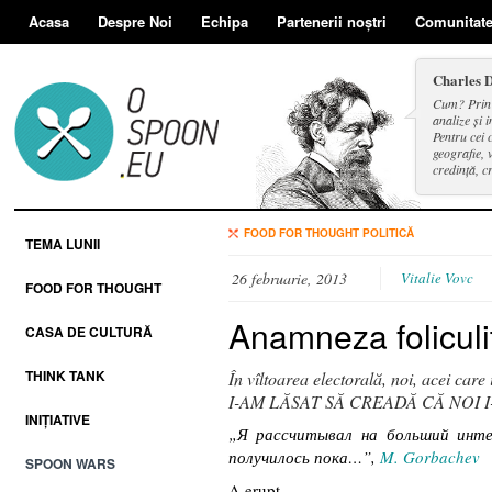
Acasa
Despre Noi
Echipa
Partenerii noștri
Comunitat
Charles 
Cum? Prin d
analize și i
Pentru cei 
geografie, v
credință, c
și a face se
FOOD FOR THOUGHT
POLITICĂ
TEMA LUNII
26 februarie, 2013
Vitalie Vovc
FOOD FOR THOUGHT
Anamneza foliculit
CASA DE CULTURĂ
THINK TANK
În vîltoarea electorală, noi, acei car
I-AM LĂSAT SĂ CREADĂ CĂ NOI 
INIȚIATIVE
„Я рассчитывал на больший инте
получилось пока…”,
M. Gorbachev
SPOON WARS
A erupt.