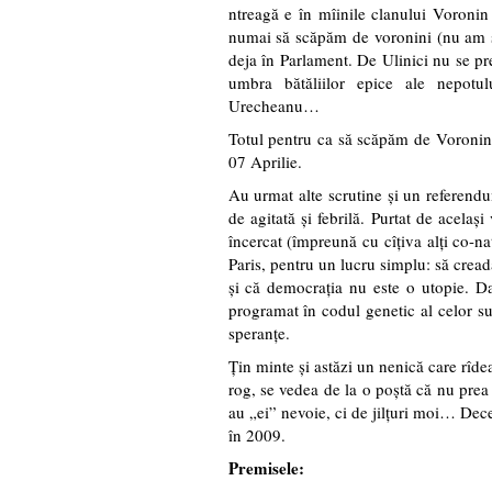
ntreagă e în mîinile clanului Voroni
numai să scăpăm de voronini (nu am scă
deja în Parlament. De Ulinici nu se pr
umbra bătăliilor epice ale nepotu
Urecheanu…
Totul pentru ca să scăpăm de Voronin ! 
07 Aprilie.
Au urmat alte scrutine şi un referend
de agitată şi febrilă. Purtat de acela
încercat (împreună cu cîţiva alţi co-n
Paris, pentru un lucru simplu: să crea
şi că democraţia nu este o utopie. D
programat în codul genetic al celor s
speranţe.
Ţin minte şi astăzi un nenică care rîde
rog, se vedea de la o poştă că nu prea f
au „ei” nevoie, ci de jilţuri moi… D
în 2009.
Premisele: