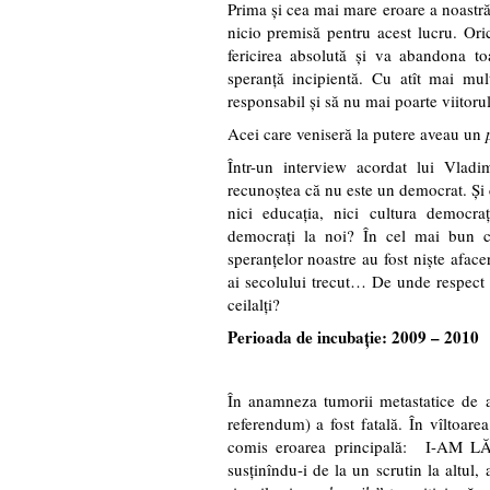
Prima şi cea mai mare eroare a noastră a
nicio premisă pentru acest lucru. Ori
fericirea absolută şi va abandona to
speranţă incipientă. Cu atît mai mu
responsabil şi să nu mai poarte viitorul
Acei care veniseră la putere aveau un
Într-un interview acordat lui Vlad
recunoştea că nu este un democrat. Şi c
nici educaţia, nici cultura democra
democraţi la noi? În cel mai bun ca
speranţelor noastre au fost nişte afacer
ai secolului trecut… De unde respect 
ceilalţi?
Perioada de incubaţie: 2009 – 2010
În anamneza tumorii metastatice de a
referendum) a fost fatală. În vîltoare
comis eroarea principală: I-A
susţinîndu-i de la un scrutin la altul,