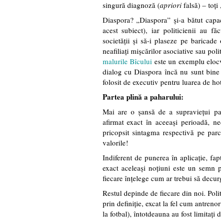
singură diagnoză (
apriori
falsă) – toţi
Diaspora? „Diaspora” şi-a bătut capa
acest subiect), iar politicienii au f
societăţii şi să-i plaseze pe baricade
neafiliaţi mişcărilor asociative sau polit
malurile Bîcului
este un exemplu elocv
dialog cu Diaspora încă nu sunt bine de
folosit de executiv pentru luarea de hot
Partea plină a paharului:
Mai are o şansă de a supravieţui pac
afirmat exact în aceeaşi perioadă, ne
pricopsit sintagma respectivă pe parcu
valorile!
Indiferent de punerea în aplicaţie, fapt
exact aceleaşi noţiuni este un semn p
fiecare înţelege cum ar trebui să decurg
Restul depinde de fiecare din noi. Politi
prin definiţie, excat la fel cum antreno
la fotbal), întotdeauna au fost limitaţi