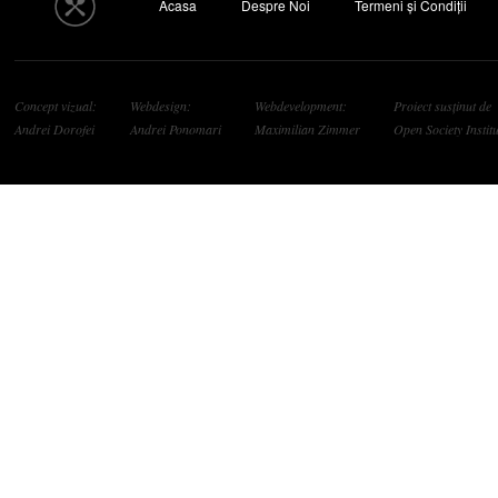
Acasa
Despre Noi
Termeni și Condiții
Concept vizual:
Webdesign:
Webdevelopment:
Proiect susținut de
Andrei Dorofei
Andrei Ponomari
Maximilian Zimmer
Open Society Institu