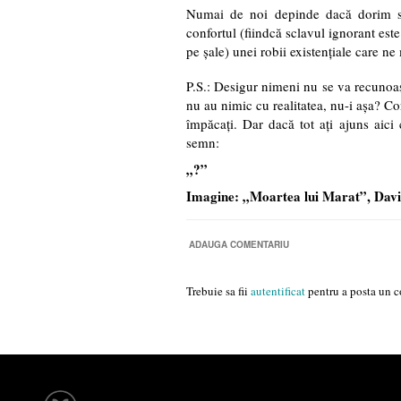
Numai de noi depinde dacă dorim să
confortul (fiindcă sclavul ignorant este
pe şale) unei robii existenţiale care n
P.S.: Desigur nimeni nu se va recunoaşt
nu au nimic cu realitatea, nu-i aşa? Co
împăcaţi. Dar dacă tot aţi ajuns aici 
semn:
„?”
Imagine: „Moartea lui Marat”, Dav
ADAUGA COMENTARIU
Trebuie sa fii
autentificat
pentru a posta un c