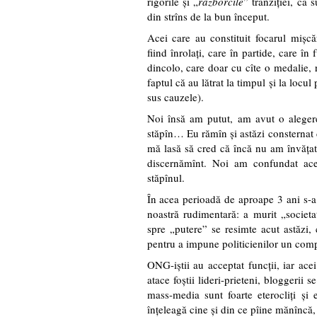
rigorile şi „
razborcile
” tranziţiei, că
din strîns de la bun început.
Acei care au constituit focarul mişcă
fiind înrolaţi, care în partide, care în
dincolo, care doar cu cîte o medalie,
faptul că au lătrat la timpul şi la locul
sus cauzele).
Noi însă am putut, am avut o alegere
stăpîn… Eu rămîn şi astăzi consternat d
mă lasă să cred că încă nu am învăţat 
discernămînt. Noi am confundat acea
stăpînul.
În acea perioadă de aproape 3 ani s-
noastră rudimentară: a murit „societa
spre „putere” se resimte acut astăzi, 
pentru a impune politicienilor un com
ONG-iştii au acceptat funcţii, iar ace
atace foştii lideri-prieteni, bloggerii se
mass-media sunt foarte eterocliţi şi 
înţeleagă cine şi din ce pîine mănîncă, 