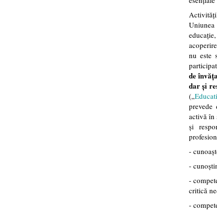
esențiale
Activităț
Uniunea 
educație, 
acoperire
nu este s
participa
de învăța
dar și re
(„
Educat
prevede 
activă în
și respo
profesion
- cunoașt
- cunoști
- compete
critică n
- compete