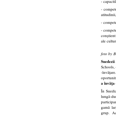
- capacită
- compete
atitudini
- compete
- compete
conștient
ale cultur
foto by 
Suedezii 
Schools, 
-învățare
oportunit
a învăța 
În Suedia
lungă-du
participa
gamă larg
grup. Ac