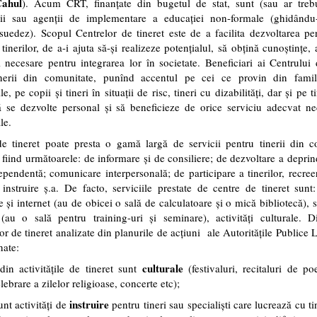
Cahul
). Acum CRT, finanțate din bugetul de stat, sunt (sau ar trebu
ii sau agenții de implementare a educației non-formale (ghidând
uedez). Scopul Centrelor de tineret este de a facilita dezvoltarea pe
tinerilor, de a-i ajuta să-şi realizeze potenţialul, să obţină cunoştinţe, a
i necesare pentru integrarea lor în societate. Beneficiari ai Centrului 
erii din comunitate, punînd accentul pe cei ce provin din famili
e, pe copii şi tineri în situaţii de risc, tineri cu dizabilităţi, dar şi pe t
 se dezvolte personal şi să beneficieze de orice serviciu adecvat nec
le.
de tineret poate presta o gamă largă de servicii pentru tinerii din c
e fiind următoarele: de informare şi de consiliere; de dezvoltare a deprin
ependentă; comunicare interpersonală; de participare a tinerilor, recree
 instruire ş.a. De facto, serviciile prestate de centre de tineret sunt
e și internet (au de obicei o sală de calculatoare și o mică bibliotecă), s
 (au o sală pentru training-uri și seminare), activități culturale. D
ilor de tineret analizate din planurile de acţiuni ale Autoritățile Publice 
nate:
culturale
in activităţile de tineret sunt
(festivaluri, recitaluri de po
lebrare a zilelor religioase, concerte etc);
instruire
nt activităţi de
pentru tineri sau specialişti care lucrează cu tin