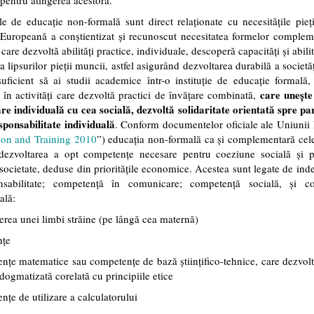
 pentru atingerea acestora.
ile de educație non-formală sunt direct relaționate cu necesitățile pieț
Europeană a conștientizat și recunoscut necesitatea formelor complem
care dezvoltă abilități practice, individuale, descoperă capacități și abili
a lipsurilor pieții muncii, astfel asigurând dezvoltarea durabilă a societăți
uficient să ai studii academice într-o instituție de educație formală,
care unește
t în activități care dezvoltă practici de învățare combinată,
re individuală cu cea socială, dezvoltă solidaritate orientată spre pa
sponsabilitate individuală
. Conform documentelor oficiale ale Uniunii
ion and Training 2010
”) educația non-formală ca și complementară cel
dezvoltarea a opt competențe necesare pentru coeziune socială și pa
 societate, deduse din prioritățile economice. Acestea sunt legate de in
nsabilitate; competență în comunicare; competență socială, și c
ală:
erea unei limbi străine (pe lângă cea maternă)
nțe
nțe matematice sau competențe de bază științifico-tehnice, care dezvol
edogmatizată corelată cu principiile etice
nțe de utilizare a calculatorului