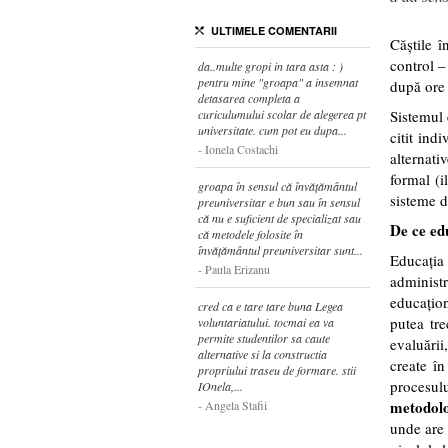
ULTIMELE COMENTARII
Căștile 
control 
da..multe gropi in tara asta : )
pentru mine "groapa" a insemnat
după ore 
detasarea completa a
curiculumului scolar de alegerea pt
Sistemul 
universitate. cum pot eu dupa...
citit ind
Ionela Costachi
alternati
formal (i
groapa în sensul că învățământul
sisteme d
preuniversitar e bun sau în sensul
că nu e suficient de specializat sau
De ce edu
că metodele folosite în
învățământul preuniversitar sunt...
Educația
Paula Erizanu
administr
educațion
cred ca e tare tare buna Legea
putea tre
voluntariatului. tocmai ea va
permite studentilor sa caute
evaluării
alternative si la constructia
create î
propriului traseu de formare. stii
procesul
IOnela,...
metodolo
Angela Stafii
unde are 