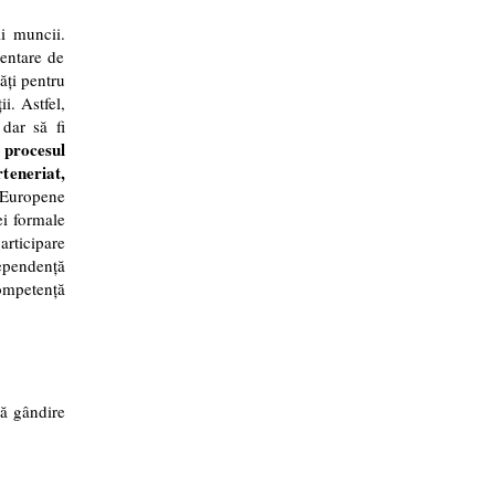
ii muncii.
entare de
tăți pentru
i. Astfel,
 dar să fi
 procesul
rteneriat,
 Europene
ei formale
rticipare
dependență
ompetență
tă gândire