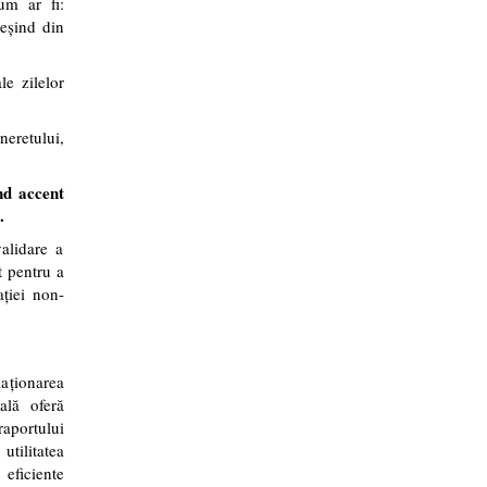
um ar fi:
ieşind din
le zilelor
neretului,
nd accent
.
alidare a
t pentru a
ației non-
laționarea
ală oferă
raportului
utilitatea
eficiente