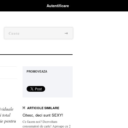
Autentificare
PROMOVEAZA
ividuale
ARTICOLE SIMILARE
 total
Citesc, deci sunt SEXY!
ie pentru
Ce facem noi? Dezvoltam
consumatori de carte! Aproape cu 2