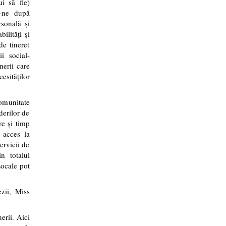
i să fie)
u-ne după
rsonală şi
bilităţi şi
de tineret
i social-
inerii care
esităţilor
omunitate
derilor de
re şi timp
: acces la
ervicii de
in totalul
Locale pot
ezii, Miss
erii. Aici