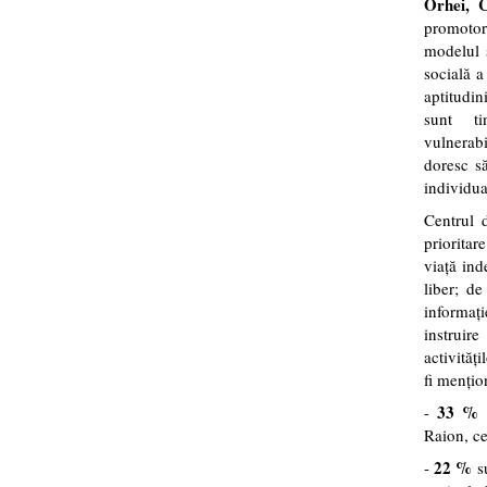
Orhei, 
promotor
modelul s
socială a 
aptitudin
sunt tin
vulnerabil
doresc să
individua
Centrul 
prioritar
viaţă ind
liber; de
informaţi
instruire
activităţ
fi menţio
33 %
-
d
Raion, ce
22 %
-
su