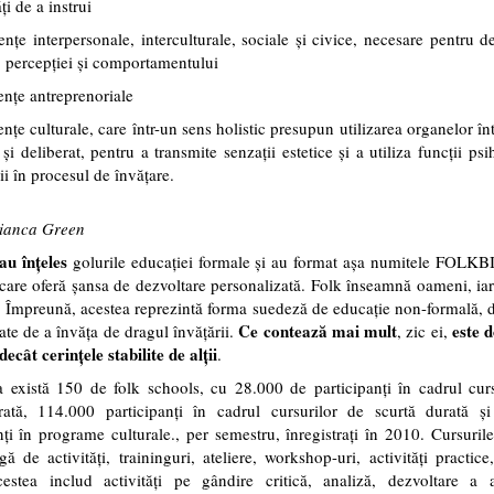
ți de a instrui
nțe interpersonale, interculturale, sociale și civice, necesare pentru d
i, percepției și comportamentului
nțe antreprenoriale
nțe culturale, care într-un sens holistic presupun utilizarea organelor î
 și deliberat, pentru a transmite senzații estetice și a utiliza funcții psi
ii în procesul de învățare.
Bianca Green
au înțeles
golurile educației formale și au format așa numitele FOL
care oferă șansa de dezvoltare personalizată. Folk înseamnă oameni, ia
. Împreună, acestea reprezintă forma suedeză de educație non-formală, d
Ce contează mai mult
este 
ate de a învăța de dragul învățării.
, zic ei,
decât cerințele stabilite de alții
.
 există 150 de folk schools, cu 28.000 de participanți în cadrul cur
rată, 114.000 participanți în cadrul cursurilor de scurtă durată ș
nți în programe culturale., per semestru, înregistrați în 2010. Cursuril
ă de activități, traininguri, ateliere, workshop-uri, activități practice
estea includ activități pe gândire critică, analiză, dezvoltare a abi