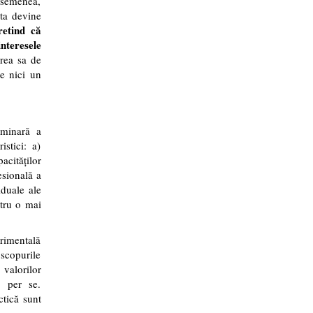
asemenea,
sta devine
retind că
interesele
rea sa de
re nici un
iminară a
stici: a)
acităților
esională a
iduale ale
ntru o mai
erimentală
 scopurile
 valorilor
e per se.
ctică sunt