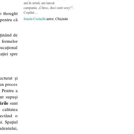
ani în urmă, am lansat
campania „Citesc, deci sunt sexy!”.
Copilul…
o thought
Ionela Costachi
autor, Chișinău
 pentru că
 ținând de
i formelor
ducațional
ației spre
cturat și
 un proces
. Pentru a
unt supuși
ările
sunt
 calitatea
pectând o
i. Spațiul
udentului,