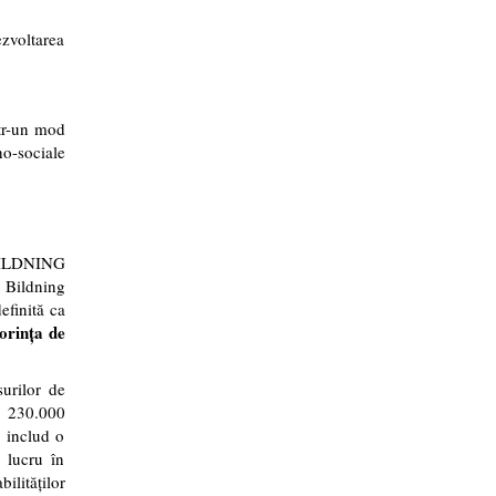
ezvoltarea
ntr-un mod
ho-sociale
KBILDNING
r Bildning
efinită ca
dorința de
surilor de
i 230.000
e includ o
, lucru în
lităților