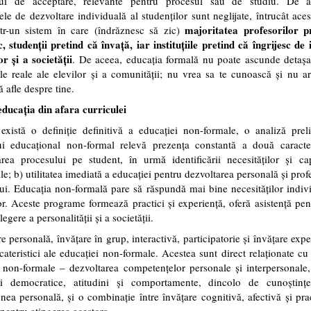
lui de acceptare, relevante pentru procesul său de studiu. De 
ele de dezvoltare individuală al studenților sunt neglijate, întrucât ace
majoritatea profesorilor p
tr-un sistem în care (îndrăznesc să zic)
c, studenții pretind că învață, iar instituțiile pretind că îngrijesc de 
or și a societății
. De aceea, educația formală nu poate ascunde detașa
ile reale ale elevilor și a comunității; nu vrea sa te cunoască și nu a
ă afle despre tine.
educația din afara curriculei
există o definiție definitivă a educației non-formale, o analiză prel
ui educațional non-formal relevă prezența constantă a două caracteri
area procesului pe student, în urmă identificării necesităților și cap
le; b) utilitatea imediată a educației pentru dezvoltarea personală și prof
ui. Educația non-formală pare să răspundă mai bine necesităților indiv
or. Aceste programe formează practici și experiență, oferă asistență pe
egere a personalității și a societății.
e personală, învățare în grup, interactivă, participatorie și învățare exp
cateristici ale educației non-formale. Acestea sunt direct relaționate cu
 non-formale – dezvoltarea competențelor personale și interpersonale,
 democratice, atitudini și comportamente, dincolo de cunoștinț
unea personală, și o combinație între învățare cognitivă, afectivă și pra