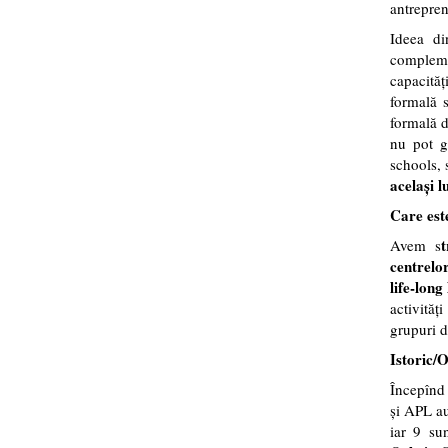
antrepreno
Ideea di
complemen
capacităț
formală s
formală d
nu pot ge
schools,
același l
Care est
Avem s
centrelor
life-long
activită
grupuri d
Istoric
Începînd 
și APL au
iar 9 su