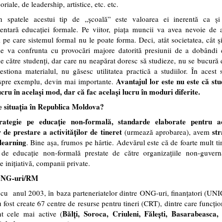
riale, de leadership, artistice, etc. etc.
n spatele acestui tip de „școală” este valoarea ei inerentă ca și i
tară educației formale. Pe viitor, piața muncii va avea nevoie de ab
i pe care sistemul formal nu le poate forma. Deci, atât societatea, cât ș
e va confrunta cu provocări majore datorită presiunii de a dobândi c
e către studenți, dar care nu neapărat doresc să studieze, nu se bucură 
stiona materialul, nu găsesc utilitatea practică a studiilor. În acest 
Avantajul lor este nu este că stu
 spre exemplu, devin mai importante.
ucru în același mod, dar că fac același lucru în moduri diferite.
e situația în Republica Moldova?
trategie pe educație non-formală, standarde elaborate pentru ac
 de prestare a activităților de tineret
str
(urmează aprobarea), avem
 learning
. Bine așa, frumos pe hârtie. Adevărul este că de foarte mult t
ți de educație non-formală prestate de către organizațiile non-guvern
e inițiativă, companii private.
/ONG-uri/RM
cu anul 2003, în baza parteneriatelor dintre ONG-uri, finanțatori (U
 fost create 67 centre de resurse pentru tineri (CRT), dintre care funcți
Bălţi, Soroca, Criuleni, Fălești, Basarabeasca,
nt cele mai active (