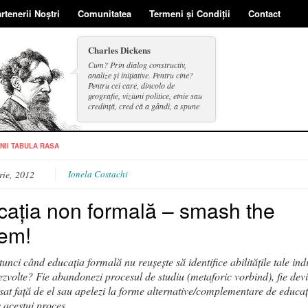
rtenerii Noștri
Comunitatea
Termeni și Condiții
Contact
Charles Dickens
Cum? Prin dialog constructiv,
analize și inițiative. Pentru cine?
Pentru cei care, dincolo de
geografie, viziuni politice, etnie sau
credință, cred că a gândi, a spune
și a face se includ în același cerc.
NII
TABULA RASA
rie, 2012
Ionela Costachi
ația non formală – smash the
tem!
tunci când educația formală nu reușește să identifice abilitățile tale ind
dezvolte? Fie abandonezi procesul de studiu (metaforic vorbind), fie devii
sat față de el sau apelezi la forme alternative/complementare de educaț
 acestui proces.