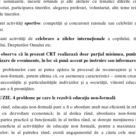
d seminarele, mesele rotunde şi alte ateliere cu tematici diferite c
oriat, participarea tinerilor, alegerea profesiei, voluntariat, alte teme re
le tinerilor.
sportive
nt activităţi
: competiţii şi concursuri raionale sau celebrări a
ui.
celebrare a zilelor internaţionale
unt activităţi de
a copilului, ti
lui, Drepturilor Omului etc.
 observa că în prezent CRT realizează doar parțial misiunea, punî
izare de evenimente, în loc să pună accent pe instruire sau informare
a problemelor care ar putea apărea în procesul de recunoaștere și v
 non-formale, putem afirma că, cu asemenea caracteristici – sistem crea
 necesitățile și particularitățile indivizilor și a societății, viitorul educ
are a fi promițător.
E. 4 probleme pe care le rezolvă educația non-formală
 rând, educația non-formală pare a fi o abordare mult mai eficientă în re
i cu dezvoltare economică; în al doilea rând, abordarea non-form
 partea practică și funcțională; în al treilea rând, se dorește menținerea 
eneficiu al activităților de educație non formală, pentru a maximiza 
țelor; în al patrulea rând, există angajamentul de a căuta cele mai 