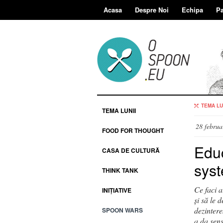
Acasa
Despre Noi
Echipa
Pa
TEMA LU
TEMA LUNII
28 februa
FOOD FOR THOUGHT
Educ
CASA DE CULTURĂ
sys
THINK TANK
Ce faci a
INIȚIATIVE
și să le 
dezintere
SPOON WARS
a da sens