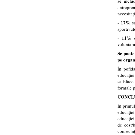
se inclu
antrepren
necesități
17%
-
su
sportivul
11%
-
s
voluntaru
Se poate
pe organ
În pofid
educației
satisface
formale p
CONCLUZI
În primul
educație
educației
de cost/b
consecin