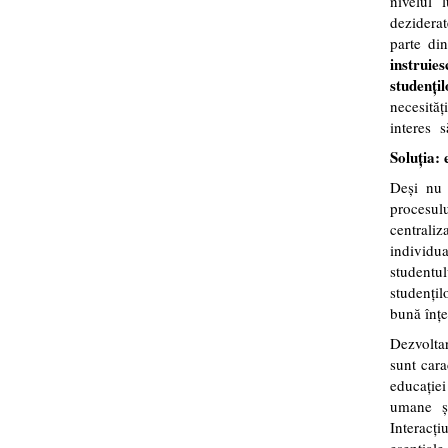
nivelul 
deziderat
parte din
instruies
studențil
necesităț
interes s
Soluția: 
Deși nu 
procesul
centraliz
individua
studentul
studențil
bună înțel
Dezvoltar
sunt cara
educației
umane și
Interacți