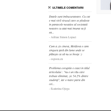
ULTIMELE COMENTARII
Datele sunt imbucuratoare. Cu cat
e mai viril virusul care se plodeste
in pantecele nesatios al societatii
noastre cu atat mai imuna va fi
ea...
Adrian Simon Lopaci
Cum a zis cineva, Moldova e cam
singura țară din lume unde se
plătește ca să nu se învețe :)
ospoon.eu
Problema coruptiie e exact in titlul
articolului : "nu e un rău care
trebuie eliminat, zic 54.2% dintre
studenți", iar o mare parte din
cei...
Ecaterina Ojoga