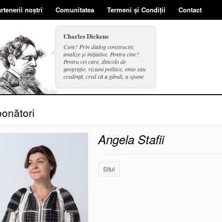
rtenerii noștri
Comunitatea
Termeni și Condiții
Contact
Charles Dickens
Cum? Prin dialog constructiv,
analize și inițiative. Pentru cine?
Pentru cei care, dincolo de
geografie, viziuni politice, etnie sau
credință, cred că a gândi, a spune
și a face se includ în același cerc.
onători
Angela Stafii
Situl