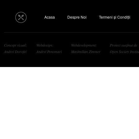
Acasa
Despre Noi
Termeni și Condiții
Concept vizual:
Webdesign:
Webdevelopment:
Proiect susținut de
Andrei Dorofei
Andrei Ponomari
Maximilian Zimmer
Open Society Institu