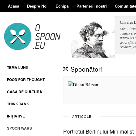
Acasa
Despre Noi
Echipa
Partenerii noștri
Comunitat
Charles 
Cum? Prin d
analize și i
Pentru cei 
geografie, v
credință, c
și a face se
Spoonători
TEMA LUNII
FOOD FOR THOUGHT
CASA DE CULTURĂ
THINK TANK
INIȚIATIVE
ARTICOLE
SPOON WARS
Portretul Berlinului Minimalist