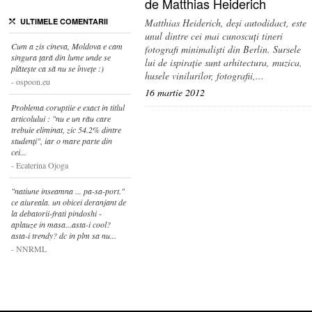
de Matthias Heiderich
ULTIMELE COMENTARII
Matthias Heiderich, deși autodidact, este
unul dintre cei mai cunoscuți tineri
Cum a zis cineva, Moldova e cam
fotografi minimaliști din Berlin. Sursele
singura țară din lume unde se
lui de ispirație sunt arhitectura, muzica,
plătește ca să nu se învețe :)
husele vinilurilor, fotografii,...
ospoon.eu
16 martie 2012
Problema coruptiie e exact in titlul
articolului : "nu e un rău care
trebuie eliminat, zic 54.2% dintre
studenți", iar o mare parte din
cei...
Ecaterina Ojoga
"natiune inseamna ... pa-sa-port."
ce aiureala. un obicei deranjant de
la debatorii-frati pindoshi -
aplauze in masa...asta-i cool?
asta-i trendy? dc in plm sa nu...
NNRML