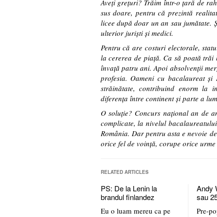
Aveţi greţuri? Trăim într-o ţară de ra
sus doare, pentru că prezintă realita
licee după doar un an sau jumătate. Ş
ulterior jurişti şi medici.
Pentru că are costuri electorale, stat
la cererea de piaţă. Ca să poată trăi
învaţă patru ani. Apoi absolvenţii me
profesia. Oameni cu bacalaureat şi I
străinătate, contribuind enorm la 
diferenţa între continent şi parte a lum
O soluţie? Concurs naţional an de an 
complicate, la nivelul bacalaureatului
România. Dar pentru asta e nevoie de vo
orice fel de voinţă, corupe orice urme
RELATED ARTICLES
PS: De la Lenin la
Andy 
brandul finlandez
sau 25
Eu o luam mereu ca pe
Pre-p