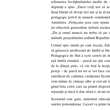
refomarea învăţământului mediu de sp
deputaţi a spus „Dacă vreţi noi să 
lăsaţ băieţii să înveţe trei ani şi la a
pedagogic jertvit în numele remitenţel
Amintirea „Fetişcana şeea care spune 
iar obiectele generaliste trebuie exclu
„Da şi omul muncii nu trebu să şie d
mâinile preşedintelui ordinul Republici
Cotind spre strada pe care locuia, Edu
să găsească profesoară de limbă şi lite
Pedagogice de Stat a scris cerere de d
uşă limbă română – parcă nu ştie cons
de la dânşii pute, că vin beţi la lecţi
pereţi – de parcă nu tot ei vor face cur
satisfăcut de calitatea curăţeniei făcut
veni mâine în cămaşe albe şi cravate l
gând lista celor care au primit dispozi
reparaţii şi dacă îi dau afară o să-mi r
Scenariul este gata, ministrul educaţ
satelor potiomkiene, Liceul va primi l