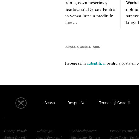
ironie, ceva neserios şi
Warhol
neadevărat. De ce? Pentru
obține 
ca venea într-un mediu în
superst
care…
lângă 
ADAUGA COMENTARIU
Trebuie sa fii
autentificat
pentru a posta un c
Acasa
Despre Noi
Termeni și Condiții
Concept vizual:
Webdesign:
Webdevelopment:
Proiect susținut de
Andrei Dorofei
Andrei Ponomari
Maximilian Zimmer
Open Society Institu