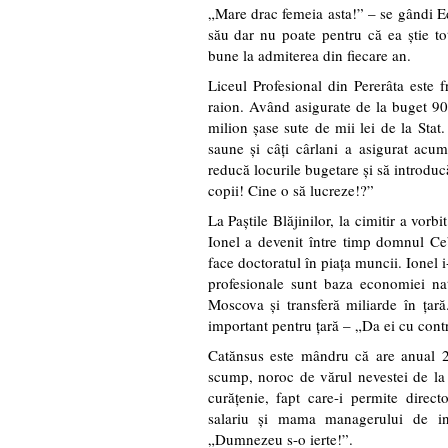
„Mare drac femeia asta!” – se gândi E
său dar nu poate pentru că ea ştie tot
bune la admiterea din fiecare an.
Liceul Profesional din Pererâta este fru
raion. Având asigurate de la buget 90 
milion şase sute de mii lei de la Stat.
saune şi câţi cârlani a asigurat acu
reducă locurile bugetare şi să introduc
copii! Cine o să lucreze!?”
La Paştile Blăjinilor, la cimitir a vorb
Ionel a devenit între timp domnul Ceb
face doctoratul în piaţa muncii. Ionel i
profesionale sunt baza economiei na
Moscova şi transferă miliarde în ţară
important pentru ţară – „Da ei cu contr
Catănsus este mândru că are anual 20
scump, noroc de vărul nevestei de la C
curăţenie, fapt care-i permite direct
salariu şi mama managerului de ins
„Dumnezeu s-o ierte!”.