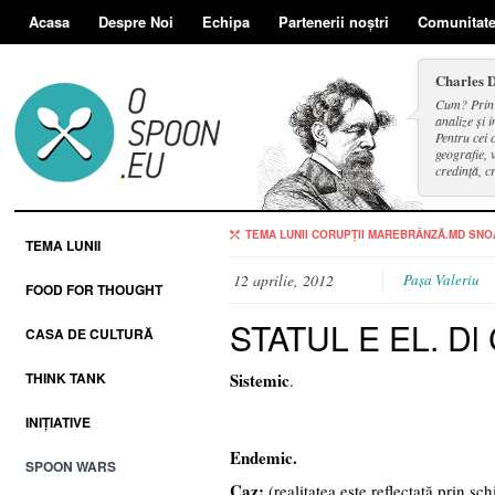
Acasa
Despre Noi
Echipa
Partenerii noștri
Comunitat
Charles 
Cum? Prin d
analize și i
Pentru cei 
geografie, v
credință, c
și a face se
TEMA LUNII
CORUPȚII
MAREBRÂNZĂ.MD
SNO
TEMA LUNII
12 aprilie, 2012
Paşa Valeriu
FOOD FOR THOUGHT
STATUL E EL. Dl
CASA DE CULTURĂ
THINK TANK
Sistemic
.
INIȚIATIVE
Endemic.
SPOON WARS
Caz:
(realitatea este reflectată prin s