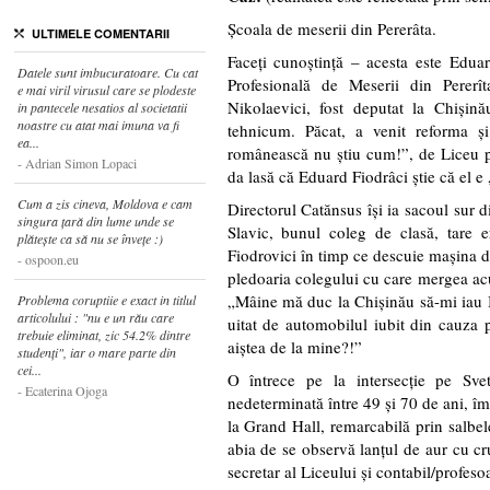
Şcoala de meserii din Pererâta.
ULTIMELE COMENTARII
Faceţi cunoştinţă – acesta este Edu
Datele sunt imbucuratoare. Cu cat
Profesională de Meserii din Pererî
e mai viril virusul care se plodeste
Nikolaevici, fost deputat la Chişină
in pantecele nesatios al societatii
noastre cu atat mai imuna va fi
tehnicum. Păcat, a venit reforma ş
ea...
românească nu ştiu cum!”, de Liceu pr
Adrian Simon Lopaci
da lasă că Eduard Fiodrâci ştie că el 
Cum a zis cineva, Moldova e cam
Directorul Catănsus îşi ia sacoul sur di
singura țară din lume unde se
Slavic, bunul coleg de clasă, tare
plătește ca să nu se învețe :)
Fiodrovici în timp ce descuie maşina 
ospoon.eu
pledoaria colegului cu care mergea ac
„Mâine mă duc la Chişinău să-mi iau B
Problema coruptiie e exact in titlul
articolului : "nu e un rău care
uitat de automobilul iubit din cauza pr
trebuie eliminat, zic 54.2% dintre
aiştea de la mine?!”
studenți", iar o mare parte din
cei...
O întrece pe la intersecţie pe Sv
Ecaterina Ojoga
nedeterminată între 49 şi 70 de ani, î
la Grand Hall, remarcabilă prin salbel
abia de se observă lanţul de aur cu cr
secretar al Liceului şi contabil/profeso