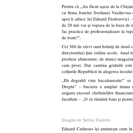
Pentru că „Au făcut aşeia de la Chişi
cu firma fratelui Svetlanei Vasilievna
apoi îi aduce lui Eduard Fiodorovici
de 20 mii var şi vopsea de la baza de m
fac practica de profesionalizare la repa
de toate!”.
Cei 360 de elevi sunt hrăniţi de două or
directorului) ţine ordine acolo. Anul t
produse alimentare, de atunci magazi
cam prost. Dar cantina gratuită este
colţurile Republicii în alegerea locului
„Eh degrabă vine bacalaureatu!” se 
Dreptu” – bucuria a umplut inima re
asigura excesul cheltuielilor financi
facultate – „O să rămână bani şi pentru
Imagini de Stefan Zsaitsits
Eduard Catănsus îşi aminteşte cum în