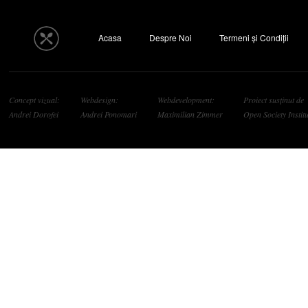
Acasa
Despre Noi
Termeni și Condiții
Concept vizual:
Webdesign:
Webdevelopment:
Proiect susținut de
Andrei Dorofei
Andrei Ponomari
Maximilian Zimmer
Open Society Institu