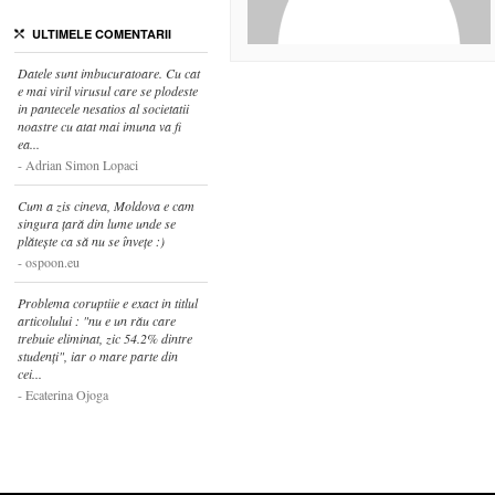
ULTIMELE COMENTARII
Datele sunt imbucuratoare. Cu cat
e mai viril virusul care se plodeste
in pantecele nesatios al societatii
noastre cu atat mai imuna va fi
ea...
Adrian Simon Lopaci
Cum a zis cineva, Moldova e cam
singura țară din lume unde se
plătește ca să nu se învețe :)
ospoon.eu
Problema coruptiie e exact in titlul
articolului : "nu e un rău care
trebuie eliminat, zic 54.2% dintre
studenți", iar o mare parte din
cei...
Ecaterina Ojoga