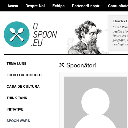
Acasa
Despre Noi
Echipa
Partenerii noștri
Comunitat
Charles 
Cum? Prin d
analize și i
Pentru cei 
geografie, v
credință, c
și a face se
Spoonători
TEMA LUNII
FOOD FOR THOUGHT
CASA DE CULTURĂ
THINK TANK
INIȚIATIVE
SPOON WARS