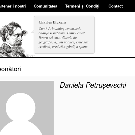
rtenerii noștri
Comunitatea
Termeni și Condiții
Contact
Charles Dickens
Cum? Prin dialog constructiv,
analize și inițiative. Pentru cine?
Pentru cei care, dincolo de
geografie, viziuni politice, etnie sau
credință, cred că a gândi, a spune
și a face se includ în același cerc.
onători
Daniela Petrușevschi