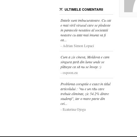
ULTIMELE COMENTARII
Datele sunt imbucuratoare. Cu cat
e mai viril virusul care se plodeste
in pantecele nesatios al societatii
noastre cu atat mai imuna va fi
ea...
Adrian Simon Lopaci
Cum a zis cineva, Moldova e cam
singura țară din lume unde se
plătește ca să nu se învețe :)
ospoon.eu
Problema coruptiie e exact in titlul
articolului : "nu e un rău care
trebuie eliminat, zic 54.2% dintre
studenți", iar o mare parte din
cei...
Ecaterina Ojoga