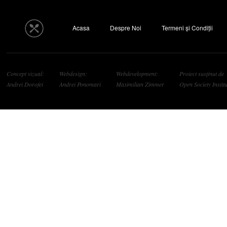
Acasa
Despre Noi
Termeni și Condiții
Concept vizual:
Webdesign:
Webdevelopment:
Proiect susținut de
Andrei Dorofei
Andrei Ponomari
Maximilian Zimmer
Open Society Institu