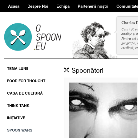
Acasa
Despre Noi
Echipa
Partenerii noștri
Comunitat
Charles 
Cum? Prin d
analize și i
Pentru cei 
geografie, v
credință, c
și a face se
Spoonători
TEMA LUNII
FOOD FOR THOUGHT
CASA DE CULTURĂ
THINK TANK
INIȚIATIVE
SPOON WARS