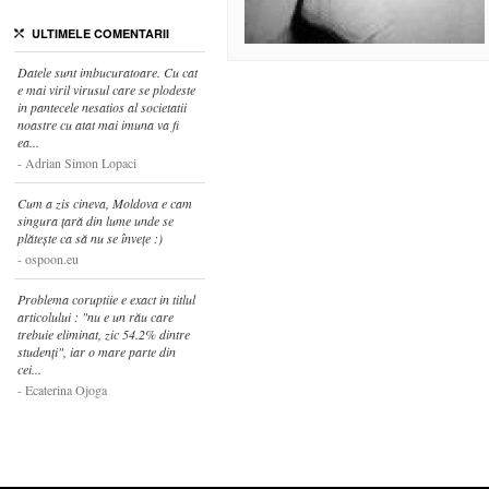
ULTIMELE COMENTARII
Datele sunt imbucuratoare. Cu cat
e mai viril virusul care se plodeste
in pantecele nesatios al societatii
noastre cu atat mai imuna va fi
ea...
Adrian Simon Lopaci
Cum a zis cineva, Moldova e cam
singura țară din lume unde se
plătește ca să nu se învețe :)
ospoon.eu
Problema coruptiie e exact in titlul
articolului : "nu e un rău care
trebuie eliminat, zic 54.2% dintre
studenți", iar o mare parte din
cei...
Ecaterina Ojoga