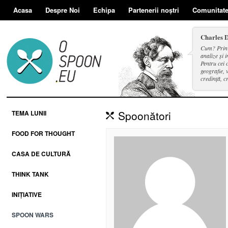
Acasa
Despre Noi
Echipa
Partenerii noștri
Comunitat
Charles 
Cum? Prin d
analize și i
Pentru cei 
geografie, v
credință, c
și a face se
Spoonători
TEMA LUNII
FOOD FOR THOUGHT
CASA DE CULTURĂ
THINK TANK
INIȚIATIVE
SPOON WARS