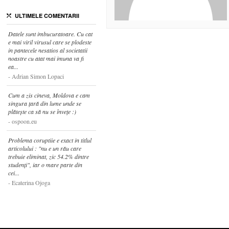
ULTIMELE COMENTARII
Datele sunt imbucuratoare. Cu cat
e mai viril virusul care se plodeste
in pantecele nesatios al societatii
noastre cu atat mai imuna va fi
ea...
Adrian Simon Lopaci
Cum a zis cineva, Moldova e cam
singura țară din lume unde se
plătește ca să nu se învețe :)
ospoon.eu
Problema coruptiie e exact in titlul
articolului : "nu e un rău care
trebuie eliminat, zic 54.2% dintre
studenți", iar o mare parte din
cei...
Ecaterina Ojoga