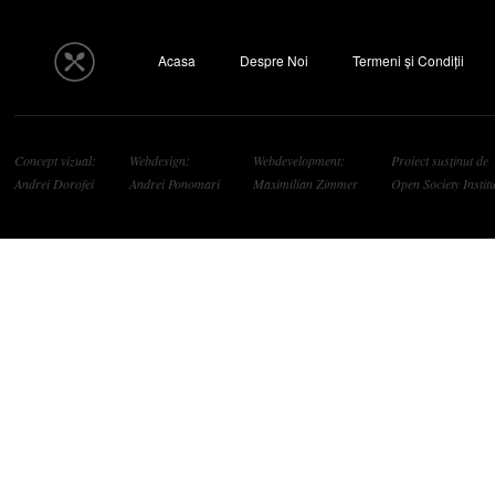
Acasa
Despre Noi
Termeni și Condiții
Concept vizual:
Webdesign:
Webdevelopment:
Proiect susținut de
Andrei Dorofei
Andrei Ponomari
Maximilian Zimmer
Open Society Institu