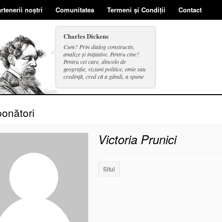
rtenerii noștri
Comunitatea
Termeni și Condiții
Contact
Charles Dickens
Cum? Prin dialog constructiv,
analize și inițiative. Pentru cine?
Pentru cei care, dincolo de
geografie, viziuni politice, etnie sau
credință, cred că a gândi, a spune
și a face se includ în același cerc.
onători
Victoria Prunici
Situl