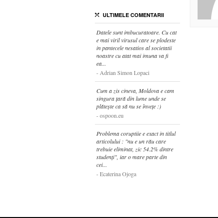
ULTIMELE COMENTARII
Datele sunt imbucuratoare. Cu cat
e mai viril virusul care se plodeste
in pantecele nesatios al societatii
noastre cu atat mai imuna va fi
ea...
Adrian Simon Lopaci
Cum a zis cineva, Moldova e cam
singura țară din lume unde se
plătește ca să nu se învețe :)
ospoon.eu
Problema coruptiie e exact in titlul
articolului : "nu e un rău care
trebuie eliminat, zic 54.2% dintre
studenți", iar o mare parte din
cei...
Ecaterina Ojoga