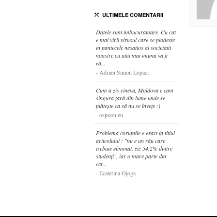
ULTIMELE COMENTARII
Datele sunt imbucuratoare. Cu cat
e mai viril virusul care se plodeste
in pantecele nesatios al societatii
noastre cu atat mai imuna va fi
ea...
Adrian Simon Lopaci
Cum a zis cineva, Moldova e cam
singura țară din lume unde se
plătește ca să nu se învețe :)
ospoon.eu
Problema coruptiie e exact in titlul
articolului : "nu e un rău care
trebuie eliminat, zic 54.2% dintre
studenți", iar o mare parte din
cei...
Ecaterina Ojoga