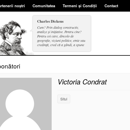
rtenerii noștri
Comunitatea
Termeni și Condiții
Contact
Charles Dickens
Cum? Prin dialog constructiv,
analize și inițiative. Pentru cine?
Pentru cei care, dincolo de
geografie, viziuni politice, etnie sau
credință, cred că a gândi, a spune
și a face se includ în același cerc.
onători
Victoria Condrat
Situl