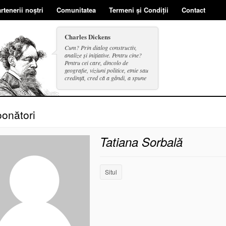
rtenerii noștri
Comunitatea
Termeni și Condiții
Contact
Charles Dickens
Cum? Prin dialog constructiv,
analize și inițiative. Pentru cine?
Pentru cei care, dincolo de
geografie, viziuni politice, etnie sau
credință, cred că a gândi, a spune
și a face se includ în același cerc.
onători
Tatiana Sorbală
Situl