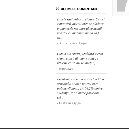
ULTIMELE COMENTARII
Datele sunt imbucuratoare. Cu cat
e mai viril virusul care se plodeste
in pantecele nesatios al societatii
noastre cu atat mai imuna va fi
ea...
Adrian Simon Lopaci
Cum a zis cineva, Moldova e cam
singura țară din lume unde se
plătește ca să nu se învețe :)
ospoon.eu
Problema coruptiie e exact in titlul
articolului : "nu e un rău care
trebuie eliminat, zic 54.2% dintre
studenți", iar o mare parte din
cei...
Ecaterina Ojoga