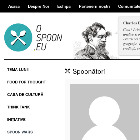
Acasa
Despre Noi
Echipa
Partenerii noștri
Comunitat
Charles 
Cum? Prin d
analize și i
Pentru cei 
geografie, v
credință, c
și a face se
Spoonători
TEMA LUNII
FOOD FOR THOUGHT
CASA DE CULTURĂ
THINK TANK
INIȚIATIVE
SPOON WARS