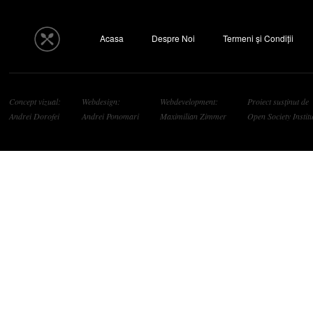
Acasa
Despre Noi
Termeni și Condiții
Concept vizual:
Webdesign:
Webdevelopment:
Proiect susținut de
Andrei Dorofei
Andrei Ponomari
Maximilian Zimmer
Open Society Institu