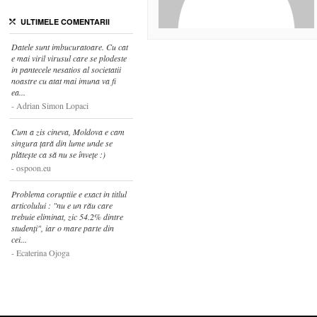
ULTIMELE COMENTARII
Datele sunt imbucuratoare. Cu cat
e mai viril virusul care se plodeste
in pantecele nesatios al societatii
noastre cu atat mai imuna va fi
ea...
Adrian Simon Lopaci
Cum a zis cineva, Moldova e cam
singura țară din lume unde se
plătește ca să nu se învețe :)
ospoon.eu
Problema coruptiie e exact in titlul
articolului : "nu e un rău care
trebuie eliminat, zic 54.2% dintre
studenți", iar o mare parte din
cei...
Ecaterina Ojoga