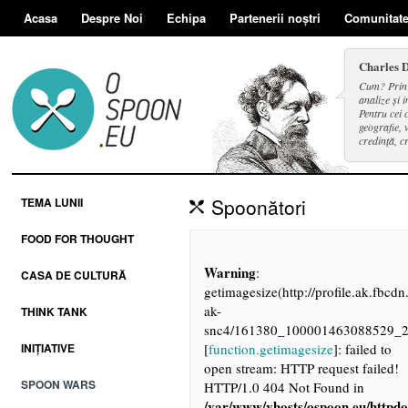
Acasa
Despre Noi
Echipa
Partenerii noștri
Comunitat
Charles 
Cum? Prin d
analize și i
Pentru cei 
geografie, v
credință, c
și a face se
Spoonători
TEMA LUNII
FOOD FOR THOUGHT
Warning
:
CASA DE CULTURĂ
getimagesize(http://profile.ak.fbcdn.
ak-
THINK TANK
snc4/161380_100001463088529_2
INIȚIATIVE
[
function.getimagesize
]: failed to
open stream: HTTP request failed!
SPOON WARS
HTTP/1.0 404 Not Found in
/var/www/vhosts/ospoon.eu/httpdo