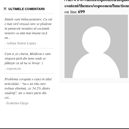
content/themes/ospooneu/function
ULTIMELE COMENTARII
699
on line
Datele sunt imbucuratoare. Cu cat
e mai viril virusul care se plodeste
in pantecele nesatios al societatii
noastre cu atat mai imuna va fi
ea...
Adrian Simon Lopaci
Cum a zis cineva, Moldova e cam
singura țară din lume unde se
plătește ca să nu se învețe :)
ospoon.eu
Problema coruptiie e exact in titlul
articolului : "nu e un rău care
trebuie eliminat, zic 54.2% dintre
studenți", iar o mare parte din
cei...
Ecaterina Ojoga