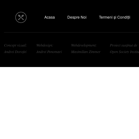
Acasa
Despre Noi
Termeni și Condiții
Concept vizual:
Webdesign:
Webdevelopment:
Proiect susținut de
Andrei Dorofei
Andrei Ponomari
Maximilian Zimmer
Open Society Institu