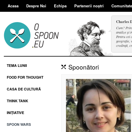
Acasa
Despre Noi
Echipa
Partenerii noștri
Comunitat
Charles 
Cum? Prin d
analize și i
Pentru cei 
geografie, v
credință, c
și a face se
Spoonători
TEMA LUNII
FOOD FOR THOUGHT
CASA DE CULTURĂ
THINK TANK
INIȚIATIVE
SPOON WARS