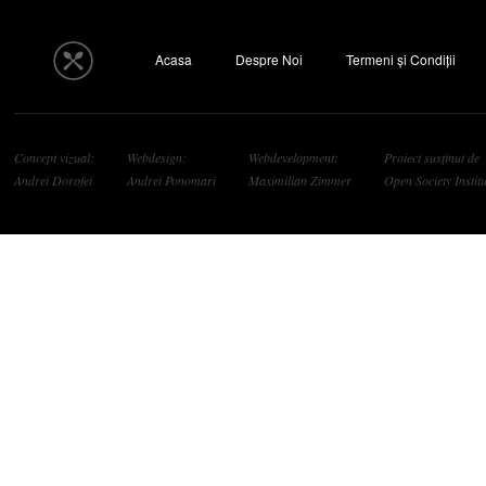
Acasa
Despre Noi
Termeni și Condiții
Concept vizual:
Webdesign:
Webdevelopment:
Proiect susținut de
Andrei Dorofei
Andrei Ponomari
Maximilian Zimmer
Open Society Institu