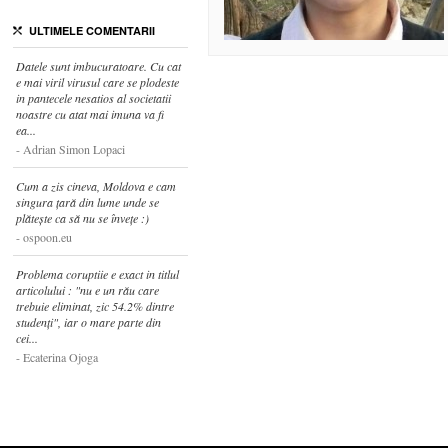
ULTIMELE COMENTARII
Datele sunt imbucuratoare. Cu cat
e mai viril virusul care se plodeste
in pantecele nesatios al societatii
noastre cu atat mai imuna va fi
ea...
Adrian Simon Lopaci
Cum a zis cineva, Moldova e cam
singura țară din lume unde se
plătește ca să nu se învețe :)
ospoon.eu
Problema coruptiie e exact in titlul
articolului : "nu e un rău care
trebuie eliminat, zic 54.2% dintre
studenți", iar o mare parte din
cei...
Ecaterina Ojoga