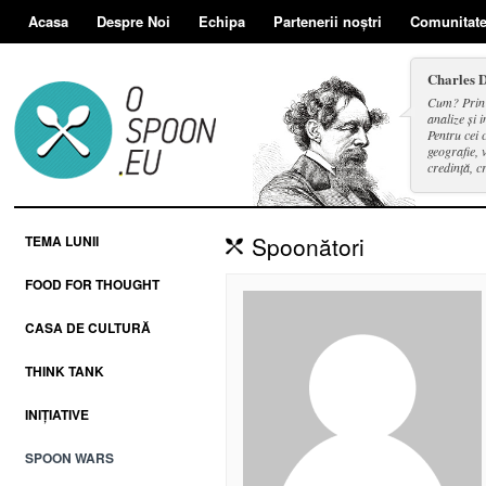
Acasa
Despre Noi
Echipa
Partenerii noștri
Comunitat
Charles 
Cum? Prin d
analize și i
Pentru cei 
geografie, v
credință, c
și a face se
Spoonători
TEMA LUNII
FOOD FOR THOUGHT
CASA DE CULTURĂ
THINK TANK
INIȚIATIVE
SPOON WARS