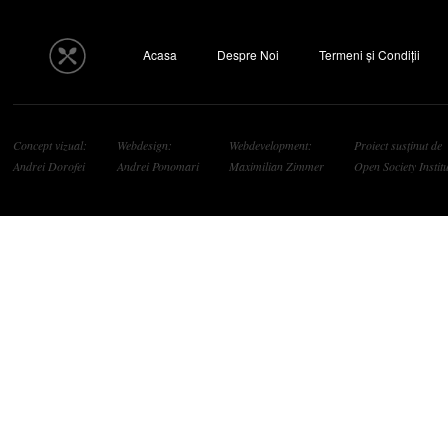
Acasa
Despre Noi
Termeni și Condiții
Concept vizual:
Webdesign:
Webdevelopment:
Proiect susținut de
Andrei Dorofei
Andrei Ponomari
Maximilian Zimmer
Open Society Institu