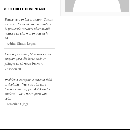
ULTIMELE COMENTARII
Datele sunt imbucuratoare. Cu cat
e mai viril virusul care se plodeste
in pantecele nesatios al societatii
noastre cu atat mai imuna va fi
ea...
Adrian Simon Lopaci
Cum a zis cineva, Moldova e cam
singura țară din lume unde se
plătește ca să nu se învețe :)
ospoon.eu
Problema coruptiie e exact in titlul
articolului : "nu e un rău care
trebuie eliminat, zic 54.2% dintre
studenți", iar o mare parte din
cei...
Ecaterina Ojoga