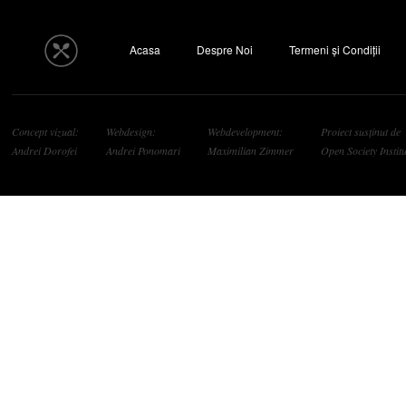
Acasa
Despre Noi
Termeni și Condiții
Concept vizual:
Webdesign:
Webdevelopment:
Proiect susținut de
Andrei Dorofei
Andrei Ponomari
Maximilian Zimmer
Open Society Institu