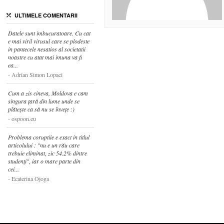
ULTIMELE COMENTARII
Datele sunt imbucuratoare. Cu cat
e mai viril virusul care se plodeste
in pantecele nesatios al societatii
noastre cu atat mai imuna va fi
ea...
Adrian Simon Lopaci
Cum a zis cineva, Moldova e cam
singura țară din lume unde se
plătește ca să nu se învețe :)
ospoon.eu
Problema coruptiie e exact in titlul
articolului : "nu e un rău care
trebuie eliminat, zic 54.2% dintre
studenți", iar o mare parte din
cei...
Ecaterina Ojoga