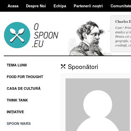
Acasa
Despre Noi
Echipa
Partenerii noștri
Comunitat
Charles 
Cum? Prin d
analize și i
Pentru cei 
geografie, v
credință, c
și a face se
Spoonători
TEMA LUNII
FOOD FOR THOUGHT
CASA DE CULTURĂ
THINK TANK
INIȚIATIVE
SPOON WARS