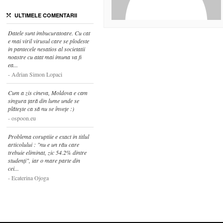
ULTIMELE COMENTARII
Datele sunt imbucuratoare. Cu cat
e mai viril virusul care se plodeste
in pantecele nesatios al societatii
noastre cu atat mai imuna va fi
ea...
Adrian Simon Lopaci
Cum a zis cineva, Moldova e cam
singura țară din lume unde se
plătește ca să nu se învețe :)
ospoon.eu
Problema coruptiie e exact in titlul
articolului : "nu e un rău care
trebuie eliminat, zic 54.2% dintre
studenți", iar o mare parte din
cei...
Ecaterina Ojoga