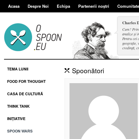
Acasa
Despre Noi
Echipa
Partenerii noștri
Comunitat
Charles 
Cum? Prin d
analize și i
Pentru cei 
geografie, v
credință, c
și a face se
Spoonători
TEMA LUNII
FOOD FOR THOUGHT
CASA DE CULTURĂ
THINK TANK
INIȚIATIVE
SPOON WARS