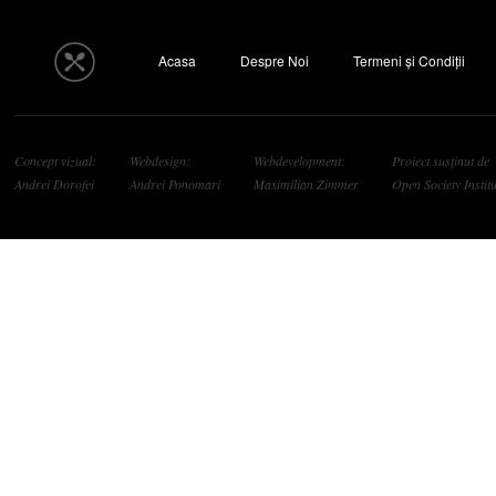
Acasa
Despre Noi
Termeni și Condiții
Concept vizual:
Webdesign:
Webdevelopment:
Proiect susținut de
Andrei Dorofei
Andrei Ponomari
Maximilian Zimmer
Open Society Institu