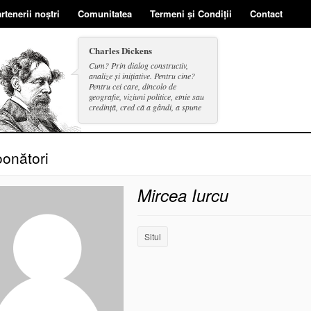
rtenerii noștri
Comunitatea
Termeni și Condiții
Contact
Charles Dickens
Cum? Prin dialog constructiv,
analize și inițiative. Pentru cine?
Pentru cei care, dincolo de
geografie, viziuni politice, etnie sau
credință, cred că a gândi, a spune
și a face se includ în același cerc.
onători
Mircea Iurcu
Situl