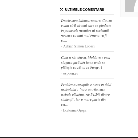
ULTIMELE COMENTARII
Datele sunt imbucuratoare. Cu cat
e mai viril virusul care se plodeste
in pantecele nesatios al societatii
noastre cu atat mai imuna va fi
ea...
Adrian Simon Lopaci
Cum a zis cineva, Moldova e cam
singura țară din lume unde se
plătește ca să nu se învețe :)
ospoon.eu
Problema coruptiie e exact in titlul
articolului : "nu e un rău care
trebuie eliminat, zic 54.2% dintre
studenți", iar o mare parte din
cei...
Ecaterina Ojoga