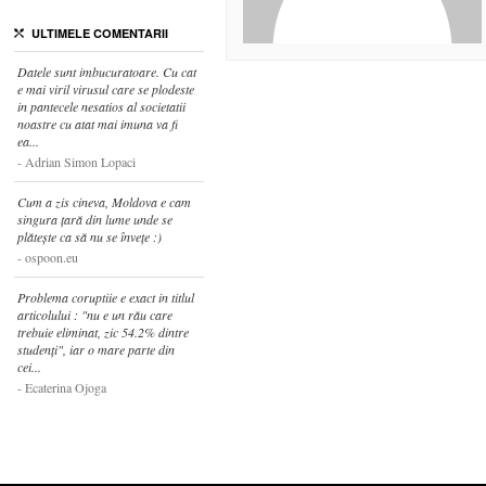
ULTIMELE COMENTARII
Datele sunt imbucuratoare. Cu cat
e mai viril virusul care se plodeste
in pantecele nesatios al societatii
noastre cu atat mai imuna va fi
ea...
Adrian Simon Lopaci
Cum a zis cineva, Moldova e cam
singura țară din lume unde se
plătește ca să nu se învețe :)
ospoon.eu
Problema coruptiie e exact in titlul
articolului : "nu e un rău care
trebuie eliminat, zic 54.2% dintre
studenți", iar o mare parte din
cei...
Ecaterina Ojoga