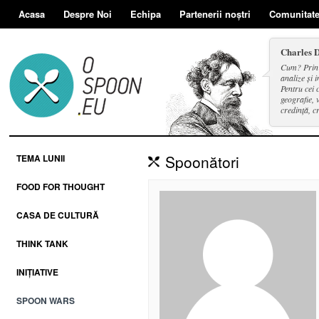
Acasa
Despre Noi
Echipa
Partenerii noștri
Comunitat
Charles 
Cum? Prin d
analize și i
Pentru cei 
geografie, v
credință, c
și a face se
Spoonători
TEMA LUNII
FOOD FOR THOUGHT
CASA DE CULTURĂ
THINK TANK
INIȚIATIVE
SPOON WARS