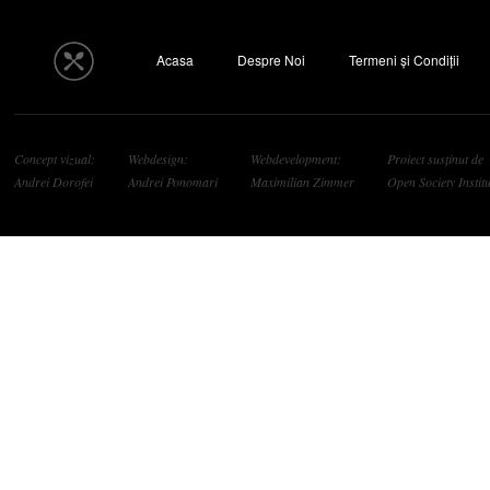
Acasa
Despre Noi
Termeni și Condiții
Concept vizual:
Webdesign:
Webdevelopment:
Proiect susținut de
Andrei Dorofei
Andrei Ponomari
Maximilian Zimmer
Open Society Institu