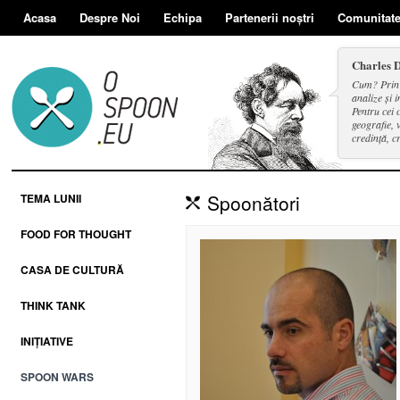
Acasa
Despre Noi
Echipa
Partenerii noștri
Comunitat
Charles 
Cum? Prin d
analize și i
Pentru cei 
geografie, v
credință, c
și a face se
Spoonători
TEMA LUNII
FOOD FOR THOUGHT
CASA DE CULTURĂ
THINK TANK
INIȚIATIVE
SPOON WARS