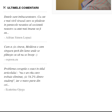
ULTIMELE COMENTARII
Datele sunt imbucuratoare. Cu cat
e mai viril virusul care se plodeste
in pantecele nesatios al societatii
noastre cu atat mai imuna va fi
ea...
Adrian Simon Lopaci
Cum a zis cineva, Moldova e cam
singura țară din lume unde se
plătește ca să nu se învețe :)
ospoon.eu
Problema coruptiie e exact in titlul
articolului : "nu e un rău care
trebuie eliminat, zic 54.2% dintre
studenți", iar o mare parte din
cei...
Ecaterina Ojoga