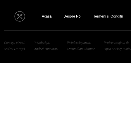
Acasa
Despre Noi
Termeni și Condiții
Concept vizual:
Webdesign:
Webdevelopment:
Proiect susținut de
Andrei Dorofei
Andrei Ponomari
Maximilian Zimmer
Open Society Institu