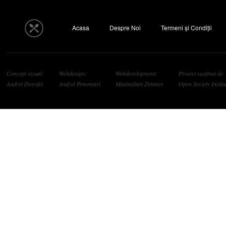
Acasa
Despre Noi
Termeni și Condiții
Concept vizual:
Webdesign:
Webdevelopment:
Proiect susținut de
Andrei Dorofei
Andrei Ponomari
Maximilian Zimmer
Open Society Institu