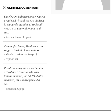
ULTIMELE COMENTARII
Datele sunt imbucuratoare. Cu cat
e mai viril virusul care se plodeste
in pantecele nesatios al societatii
noastre cu atat mai imuna va fi
ea...
Adrian Simon Lopaci
Cum a zis cineva, Moldova e cam
singura țară din lume unde se
plătește ca să nu se învețe :)
ospoon.eu
Problema coruptiie e exact in titlul
articolului : "nu e un rău care
trebuie eliminat, zic 54.2% dintre
studenți", iar o mare parte din
cei...
Ecaterina Ojoga