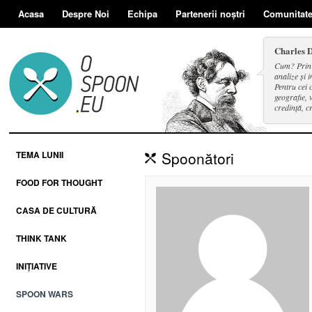
Acasa
Despre Noi
Echipa
Partenerii noștri
Comunitat
Charles 
Cum? Prin d
analize și i
Pentru cei 
geografie, v
credință, c
și a face se
Spoonători
TEMA LUNII
FOOD FOR THOUGHT
CASA DE CULTURĂ
THINK TANK
INIȚIATIVE
SPOON WARS