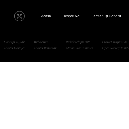
Acasa
Despre Noi
Termeni și Condiții
Concept vizual:
Webdesign:
Webdevelopment:
Proiect susținut de
Andrei Dorofei
Andrei Ponomari
Maximilian Zimmer
Open Society Institu