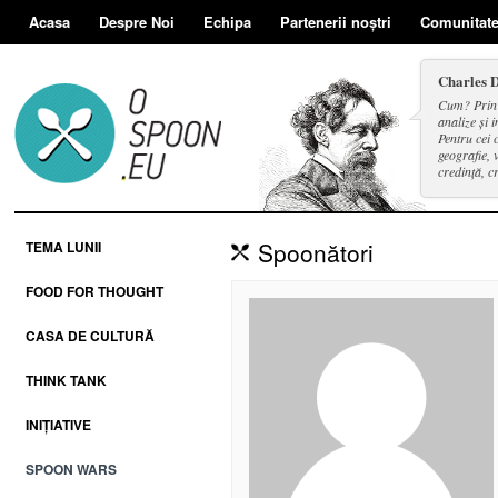
Acasa
Despre Noi
Echipa
Partenerii noștri
Comunitat
Charles 
Cum? Prin d
analize și i
Pentru cei 
geografie, v
credință, c
și a face se
Spoonători
TEMA LUNII
FOOD FOR THOUGHT
CASA DE CULTURĂ
THINK TANK
INIȚIATIVE
SPOON WARS