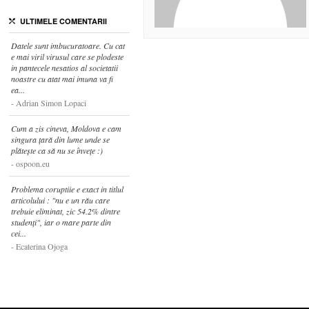
ULTIMELE COMENTARII
Datele sunt imbucuratoare. Cu cat
e mai viril virusul care se plodeste
in pantecele nesatios al societatii
noastre cu atat mai imuna va fi
ea...
Adrian Simon Lopaci
Cum a zis cineva, Moldova e cam
singura țară din lume unde se
plătește ca să nu se învețe :)
ospoon.eu
Problema coruptiie e exact in titlul
articolului : "nu e un rău care
trebuie eliminat, zic 54.2% dintre
studenți", iar o mare parte din
cei...
Ecaterina Ojoga