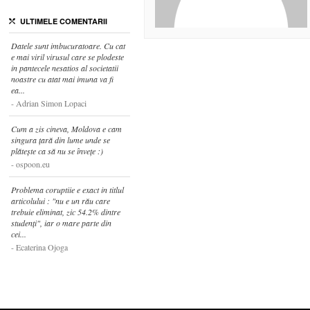
ULTIMELE COMENTARII
Datele sunt imbucuratoare. Cu cat
e mai viril virusul care se plodeste
in pantecele nesatios al societatii
noastre cu atat mai imuna va fi
ea...
Adrian Simon Lopaci
Cum a zis cineva, Moldova e cam
singura țară din lume unde se
plătește ca să nu se învețe :)
ospoon.eu
Problema coruptiie e exact in titlul
articolului : "nu e un rău care
trebuie eliminat, zic 54.2% dintre
studenți", iar o mare parte din
cei...
Ecaterina Ojoga