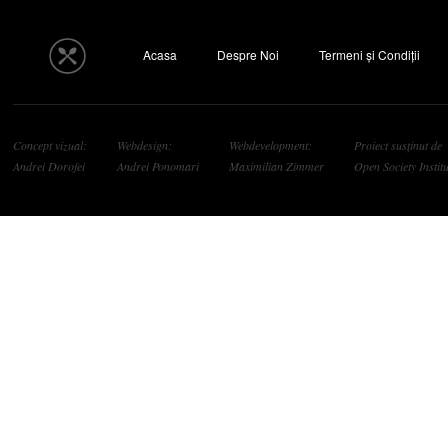
Acasa
Despre Noi
Termeni și Condiții
Concept vizual:
Webdesign:
Webdevelopment:
Proiect susținut de
Andrei Dorofei
Andrei Ponomari
Maximilian Zimmer
Open Society Institu