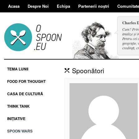
Acasa
Despre Noi
Echipa
Partenerii noștri
Comunitat
Charles 
Cum? Prin d
analize și i
Pentru cei 
geografie, v
credință, c
și a face se
Spoonători
TEMA LUNII
FOOD FOR THOUGHT
CASA DE CULTURĂ
THINK TANK
INIȚIATIVE
SPOON WARS