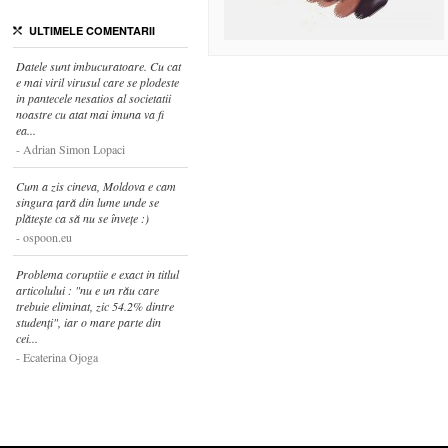
ULTIMELE COMENTARII
Datele sunt imbucuratoare. Cu cat
e mai viril virusul care se plodeste
in pantecele nesatios al societatii
noastre cu atat mai imuna va fi
ea...
Adrian Simon Lopaci
Cum a zis cineva, Moldova e cam
singura țară din lume unde se
plătește ca să nu se învețe :)
ospoon.eu
Problema coruptiie e exact in titlul
articolului : "nu e un rău care
trebuie eliminat, zic 54.2% dintre
studenți", iar o mare parte din
cei...
Ecaterina Ojoga