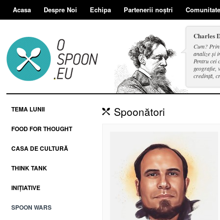
Acasa
Despre Noi
Echipa
Partenerii noștri
Comunitat
Charles 
Cum? Prin d
analize și i
Pentru cei 
geografie, v
credință, c
și a face se
Spoonători
TEMA LUNII
FOOD FOR THOUGHT
CASA DE CULTURĂ
THINK TANK
INIȚIATIVE
SPOON WARS