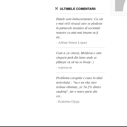
ULTIMELE COMENTARII
Datele sunt imbucuratoare. Cu cat
e mai viril virusul care se plodeste
in pantecele nesatios al societatii
noastre cu atat mai imuna va fi
ea...
Adrian Simon Lopaci
Cum a zis cineva, Moldova e cam
singura țară din lume unde se
plătește ca să nu se învețe :)
ospoon.eu
Problema coruptiie e exact in titlul
articolului : "nu e un rău care
trebuie eliminat, zic 54.2% dintre
studenți", iar o mare parte din
cei...
Ecaterina Ojoga