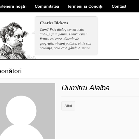
rtenerii noștri
Comunitatea
Termeni și Condiții
Contact
Charles Dickens
Cum? Prin dialog constructiv,
analize și inițiative. Pentru cine?
Pentru cei care, dincolo de
geografie, viziuni politice, etnie sau
credință, cred că a gândi, a spune
și a face se includ în același cerc.
onători
Dumitru Alaiba
Situl