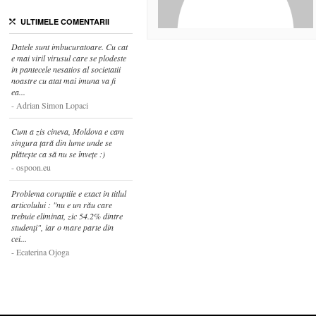
ULTIMELE COMENTARII
Datele sunt imbucuratoare. Cu cat
e mai viril virusul care se plodeste
in pantecele nesatios al societatii
noastre cu atat mai imuna va fi
ea...
Adrian Simon Lopaci
Cum a zis cineva, Moldova e cam
singura țară din lume unde se
plătește ca să nu se învețe :)
ospoon.eu
Problema coruptiie e exact in titlul
articolului : "nu e un rău care
trebuie eliminat, zic 54.2% dintre
studenți", iar o mare parte din
cei...
Ecaterina Ojoga