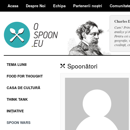
Acasa
Despre Noi
Echipa
Partenerii noștri
Comunitat
Charles 
Cum? Prin d
analize și i
Pentru cei 
geografie, v
credință, c
și a face se
Spoonători
TEMA LUNII
FOOD FOR THOUGHT
CASA DE CULTURĂ
THINK TANK
INIȚIATIVE
SPOON WARS