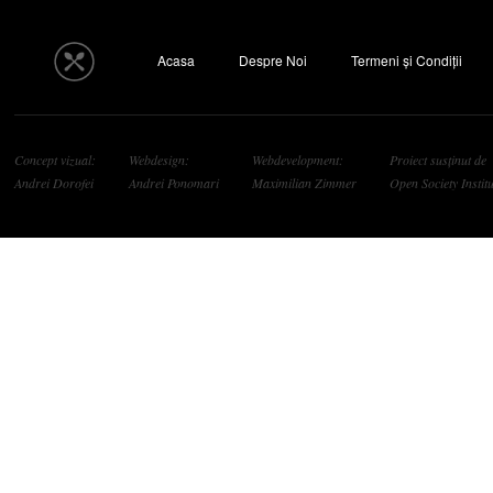
Acasa
Despre Noi
Termeni și Condiții
Concept vizual:
Webdesign:
Webdevelopment:
Proiect susținut de
Andrei Dorofei
Andrei Ponomari
Maximilian Zimmer
Open Society Institu