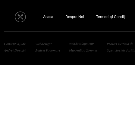
Acasa
Despre Noi
Termeni și Condiții
Concept vizual:
Webdesign:
Webdevelopment:
Proiect susținut de
Andrei Dorofei
Andrei Ponomari
Maximilian Zimmer
Open Society Institu