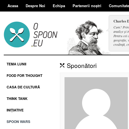
Acasa
Despre Noi
Echipa
Partenerii noștri
Comunitat
Charles 
Cum? Prin d
analize și i
Pentru cei 
geografie, v
credință, c
și a face se
Spoonători
TEMA LUNII
FOOD FOR THOUGHT
CASA DE CULTURĂ
THINK TANK
INIȚIATIVE
SPOON WARS