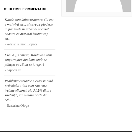
ULTIMELE COMENTARII
Datele sunt imbucuratoare. Cu cat
e mai viril virusul care se plodeste
in pantecele nesatios al societatii
noastre cu atat mai imuna va fi
ea...
Adrian Simon Lopaci
Cum a zis cineva, Moldova e cam
singura țară din lume unde se
plătește ca să nu se învețe :)
ospoon.eu
Problema coruptiie e exact in titlul
articolului : "nu e un rău care
trebuie eliminat, zic 54.2% dintre
studenți", iar o mare parte din
cei...
Ecaterina Ojoga