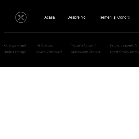
Acasa
Despre Noi
Termeni și Condiții
Concept vizual:
Webdesign:
Webdevelopment:
Proiect susținut de
Andrei Dorofei
Andrei Ponomari
Maximilian Zimmer
Open Society Institu