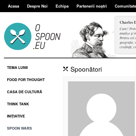
Acasa
Despre Noi
Echipa
Partenerii noștri
Comunitat
Charles 
Cum? Prin d
analize și i
Pentru cei 
geografie, v
credință, c
și a face se
Spoonători
TEMA LUNII
FOOD FOR THOUGHT
CASA DE CULTURĂ
THINK TANK
INIȚIATIVE
SPOON WARS