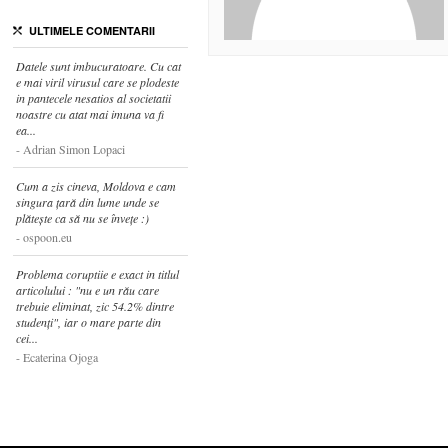
ULTIMELE COMENTARII
Datele sunt imbucuratoare. Cu cat
e mai viril virusul care se plodeste
in pantecele nesatios al societatii
noastre cu atat mai imuna va fi
ea...
Adrian Simon Lopaci
Cum a zis cineva, Moldova e cam
singura țară din lume unde se
plătește ca să nu se învețe :)
ospoon.eu
Problema coruptiie e exact in titlul
articolului : "nu e un rău care
trebuie eliminat, zic 54.2% dintre
studenți", iar o mare parte din
cei...
Ecaterina Ojoga