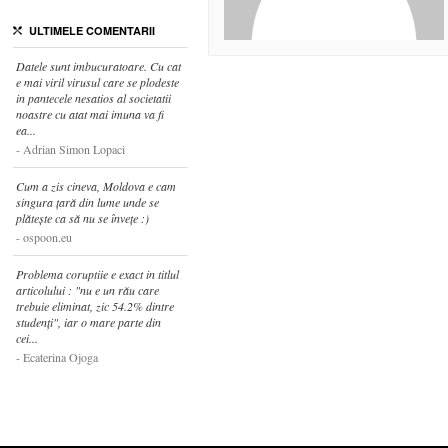
ULTIMELE COMENTARII
Datele sunt imbucuratoare. Cu cat
e mai viril virusul care se plodeste
in pantecele nesatios al societatii
noastre cu atat mai imuna va fi
ea...
Adrian Simon Lopaci
Cum a zis cineva, Moldova e cam
singura țară din lume unde se
plătește ca să nu se învețe :)
ospoon.eu
Problema coruptiie e exact in titlul
articolului : "nu e un rău care
trebuie eliminat, zic 54.2% dintre
studenți", iar o mare parte din
cei...
Ecaterina Ojoga