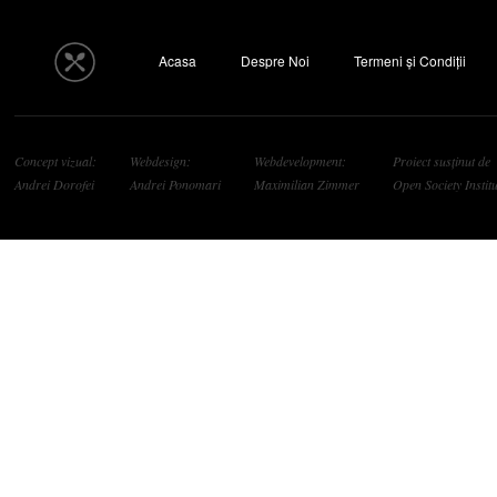
Acasa
Despre Noi
Termeni și Condiții
Concept vizual:
Webdesign:
Webdevelopment:
Proiect susținut de
Andrei Dorofei
Andrei Ponomari
Maximilian Zimmer
Open Society Institu