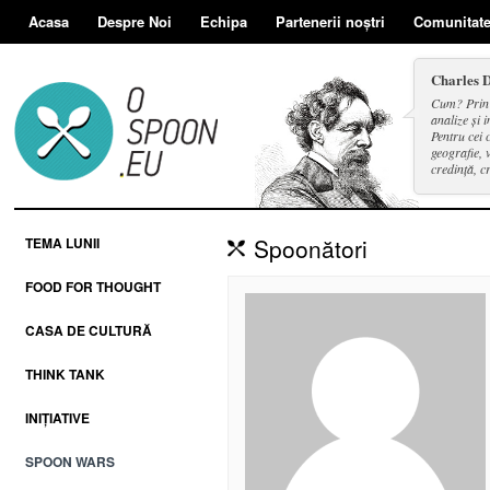
Acasa
Despre Noi
Echipa
Partenerii noștri
Comunitat
Charles 
Cum? Prin d
analize și i
Pentru cei 
geografie, v
credință, c
și a face se
Spoonători
TEMA LUNII
FOOD FOR THOUGHT
CASA DE CULTURĂ
THINK TANK
INIȚIATIVE
SPOON WARS