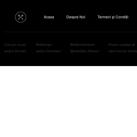
Acasa
Despre Noi
Termeni și Condiții
Concept vizual:
Webdesign:
Webdevelopment:
Proiect susținut de
Andrei Dorofei
Andrei Ponomari
Maximilian Zimmer
Open Society Institu