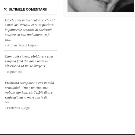
ULTIMELE COMENTARII
Datele sunt imbucuratoare. Cu cat
e mai viril virusul care se plodeste
in pantecele nesatios al societatii
noastre cu atat mai imuna va fi
ea...
Adrian Simon Lopaci
Cum a zis cineva, Moldova e cam
singura țară din lume unde se
plătește ca să nu se învețe :)
ospoon.eu
Problema coruptiie e exact in titlul
articolului : "nu e un rău care
trebuie eliminat, zic 54.2% dintre
studenți", iar o mare parte din
cei...
Ecaterina Ojoga