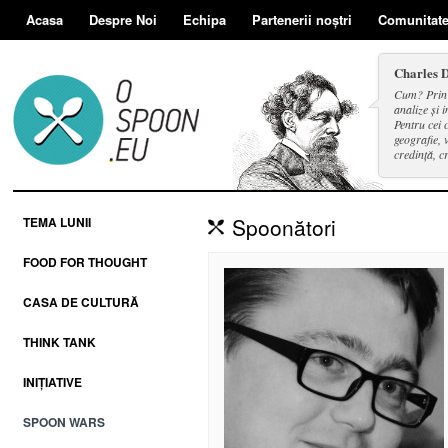
Acasa
Despre Noi
Echipa
Partenerii noștri
Comunitat
Charles 
Cum? Prin d
analize și i
Pentru cei 
geografie, v
credință, c
și a face se
Spoonători
TEMA LUNII
FOOD FOR THOUGHT
CASA DE CULTURĂ
THINK TANK
INIȚIATIVE
SPOON WARS