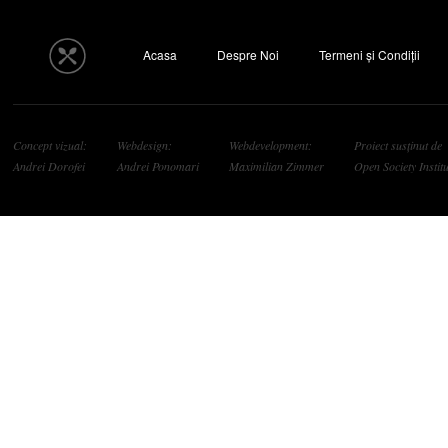
Acasa
Despre Noi
Termeni și Condiții
Concept vizual:
Webdesign:
Webdevelopment:
Proiect susținut de
Andrei Dorofei
Andrei Ponomari
Maximilian Zimmer
Open Society Institu