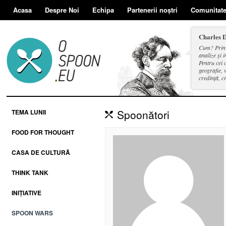
Acasa
Despre Noi
Echipa
Partenerii noștri
Comunitat
Charles 
Cum? Prin d
analize și i
Pentru cei 
geografie, v
credință, c
și a face se
Spoonători
TEMA LUNII
FOOD FOR THOUGHT
CASA DE CULTURĂ
THINK TANK
INIȚIATIVE
SPOON WARS