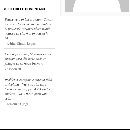
ULTIMELE COMENTARII
Datele sunt imbucuratoare. Cu cat
e mai viril virusul care se plodeste
in pantecele nesatios al societatii
noastre cu atat mai imuna va fi
ea...
Adrian Simon Lopaci
Cum a zis cineva, Moldova e cam
singura țară din lume unde se
plătește ca să nu se învețe :)
ospoon.eu
Problema coruptiie e exact in titlul
articolului : "nu e un rău care
trebuie eliminat, zic 54.2% dintre
studenți", iar o mare parte din
cei...
Ecaterina Ojoga