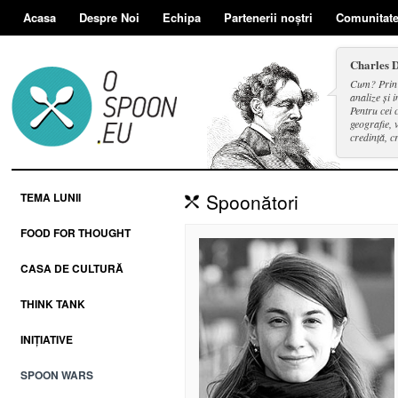
Acasa
Despre Noi
Echipa
Partenerii noștri
Comunitat
Charles 
Cum? Prin d
analize și i
Pentru cei 
geografie, v
credință, c
și a face se
Spoonători
TEMA LUNII
FOOD FOR THOUGHT
CASA DE CULTURĂ
THINK TANK
INIȚIATIVE
SPOON WARS