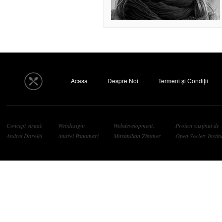
Acasa
Despre Noi
Termeni și Condiții
Concept vizual:
Webdesign:
Webdevelopment:
Proiect susținut de
Andrei Dorofei
Andrei Ponomari
Maximilian Zimmer
Open Society Institu