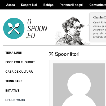
Acasa
Despre Noi
Echipa
Partenerii noștri
Comunitat
Charles 
Cum? Prin d
analize și i
Pentru cei 
geografie, v
credință, c
și a face se
Spoonători
TEMA LUNII
FOOD FOR THOUGHT
CASA DE CULTURĂ
THINK TANK
INIȚIATIVE
SPOON WARS