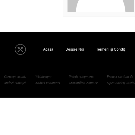
Acasa
Despre Noi
Termeni și Condiții
Concept vizual:
Webdesign:
Webdevelopment:
Proiect susținut de
Andrei Dorofei
Andrei Ponomari
Maximilian Zimmer
Open Society Institu