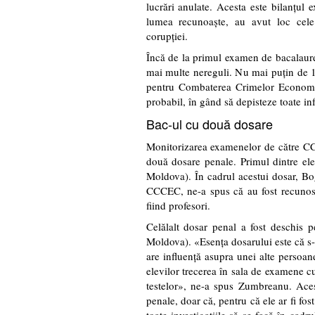
lucrări anulate. Acesta este bilanţul
lumea recunoaşte, au avut loc cele 
corupţiei.
Încă de la primul examen de bacalaure
mai multe nereguli. Nu mai puţin de 15
pentru Combaterea Crimelor Economice
probabil, în gând să depisteze toate in
Bac-ul cu două dosare
Monitorizarea examenelor de către CCC
două dosare penale. Primul dintre ele
Moldova). În cadrul acestui dosar, B
CCCEC, ne-a spus că au fost recunoscu
fiind profesori.
Celălalt dosar penal a fost deschis p
Moldova). «Esenţa dosarului este că s-
are influenţă asupra unei alte persoane
elevilor trecerea în sala de examene cu
testelor», ne-a spus Zumbreanu. Aces
penale, doar că, pentru că ele ar fi fost 