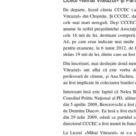
De departe, liceul căruia CCCEC i-a 
Viteazul» din Chişinău. Şi CCCEC, dar
cele mai mari nereguli. Deşi CCCEC 
anume în seiful preşedintelui Asociaţie
cele 16 mii de lei, destinate coruperi
A4, pe care erau indicate mai multe n
pentru examene, la 6 iunie 2012, de l
strâns 19 mii de lei, dintre care au fost
Din înscrisuri, mai desluşim două num
Viteazul» am aflat că este vorba de
profesoară de chimie, şi Ana Fachira,
au fost implicate în colectarea banilor
Interesant însă este faptul că Nelea 
Consiliul Politic Naţional al PD, alătu
din 5 aprilie 2009, Berezovschi a fost
de Dumitru Diacov. Ea însă a fost exclu
din 29 iulie 2009, odată ce partidul 
directorul CCCEC a fost numit în funcţ
La Liceul «Mihai Viteazul» ni s-a 