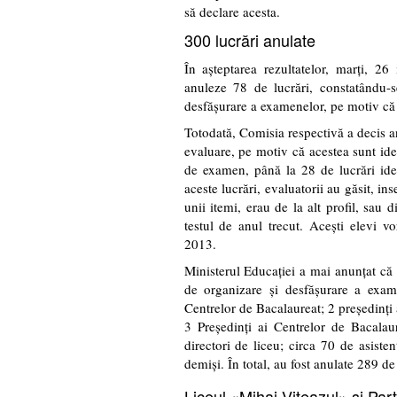
să declare acesta.
300 lucrări anulate
În aşteptarea rezultatelor, marţi, 
anuleze 78 de lucrări, constatându-s
desfăşurare a examenelor, pe motiv că 
Totodată, Comisia respectivă a decis a
evaluare, pe motiv că acestea sunt iden
de examen, până la 28 de lucrări ident
aceste lucrări, evaluatorii au găsit, ins
unii itemi, erau de la alt profil, sau d
testul de anul trecut. Aceşti elevi 
2013.
Ministerul Educaţiei a mai anunţat că
de organizare şi desfăşurare a exame
Centrelor de Bacalaureat; 2 preşedinţi 
3 Preşedinţi ai Centrelor de Bacalaur
directori de liceu; circa 70 de asisten
demişi. În total, au fost anulate 289 d
Liceul «Mihai Viteazul» şi Par