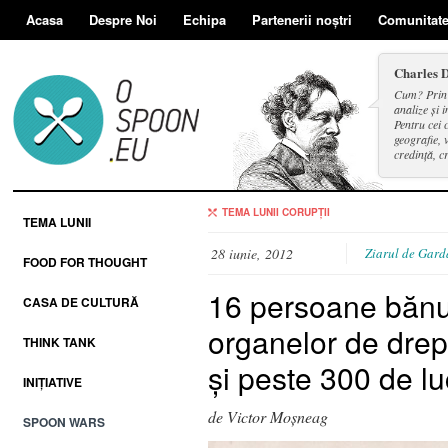
Acasa
Despre Noi
Echipa
Partenerii noștri
Comunitat
Charles 
Cum? Prin d
analize și i
Pentru cei 
geografie, v
credință, c
și a face se
TEMA LUNII
CORUPȚII
TEMA LUNII
28 iunie, 2012
Ziarul de Gard
FOOD FOR THOUGHT
16 persoane bănuit
CASA DE CULTURĂ
organelor de drept
THINK TANK
şi peste 300 de lu
INIȚIATIVE
de Victor Moșneag
SPOON WARS