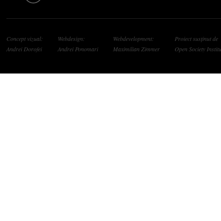
Concept vizual:
Webdesign:
Webdevelopment:
Proiect susținut de
Andrei Dorofei
Andrei Ponomari
Maximilian Zimmer
Open Society Institu