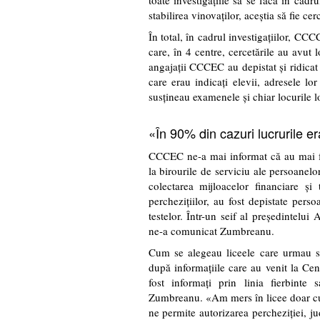
toate investigaţiile să se facă în cadru
stabilirea vinovaţilor, aceştia să fie ce
În total, în cadrul investigaţiilor, CC
care, în 4 centre, cercetările au avut 
angajaţii CCCEC au depistat şi ridicat 
care erau indicaţi elevii, adresele l
susţineau examenele şi chiar locurile lo
«În 90% din cazuri lucrurile e
CCCEC ne-a mai informat că au mai fost
la birourile de serviciu ale persoanelo
colectarea mijloacelor financiare şi 
percheziţiilor, au fost depistate pers
testelor. Într-un seif al preşedintelui 
ne-a comunicat Zumbreanu.
Cum se alegeau liceele care urmau s
după informaţiile care au venit la Ce
fost informaţi prin linia fierbinte
Zumbreanu. «Am mers în licee doar cu a
ne permite autorizarea percheziţiei, ju