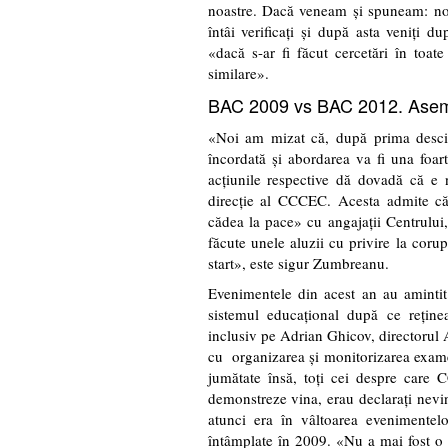
noastre. Dacă veneam şi spuneam: noi
întâi verificaţi şi după asta veniţi 
«dacă s-ar fi făcut cercetări în toat
similare».
BAC 2009 vs BAC 2012. Asem
«Noi am mizat că, după prima descind
încordată şi abordarea va fi una foar
acţiunile respective dă dovadă că e
direcţie al CCCEC. Acesta admite că 
cădea la pace» cu angajaţii Centrului,
făcute unele aluzii cu privire la coru
start», este sigur Zumbreanu.
Evenimentele din acest an au amint
sistemul educaţional după ce reţinea
inclusiv pe Adrian Ghicov, directorul A
cu organizarea şi monitorizarea exame
jumătate însă, toţi cei despre care 
demonstreze vina, erau declaraţi nevi
atunci era în vâltoarea evenimentelo
întâmplate în 2009. «Nu a mai fost o 