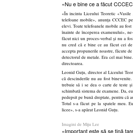
«Nu e bine ce a făcut CCCEC
«În incinta Liceului Teoretic «Vasile
telefoane mobile», anunţa CCCEC pe 1
elevi. Toate telefoanele mobile au fost
înainte de începerea examenului», ne-
făcut nici un proces-verbal şi nu a fo
nu cred că e bine ce au făcut cei de
accepta propunerile noastre, făcute de 
detectorul de metale. Era cel mai bin
directoarea.
Leonid Guţu, director al Liceului Teor
că descinderile nu au fost binevenite
trebuie să i se dea o carte de teste ş
schimbată sistema de examene. Da, eu a
pedepsit pe bună dreptate, pentru că au 
Totul s-a făcut pe la spatele meu. Eu
licee», s-a apărat Leonid Guţu.
Imagini de Miju Lee
«Important este să se ţină tar